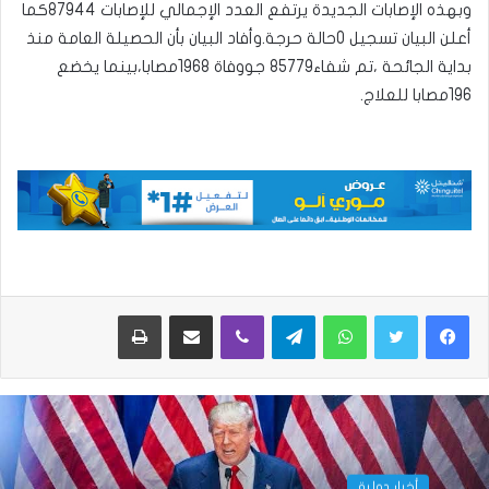
وبهذه الإصابات الجديدة يرتفع العدد الإجمالي للإصابات 87944كما
أعلن البيان تسجيل 0حالة حرجة.وأفاد البيان بأن الحصيلة العامة منذ
بداية الجائحة ،تم شفاء85779 جووفاة 1968مصابا،بينما يخضع
196مصابا للعلاج.
واتساب
تيلقرام
ڤايبر
مشاركة عبر البريد
طباعة
أخبار دولية