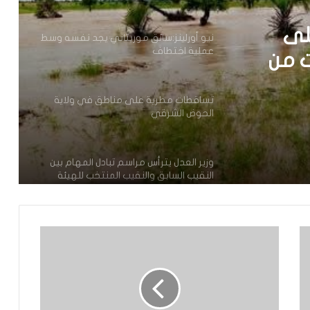
تساقطات مطرية على مناطق في ولاية
 يجد
الحوض الشرقي
ف
وزير العدل يترأس مراسم تبادل المهام بين
لى
النقيب السابق والنقيب المنتخب للهيئة
الوطنية للمحامين
ت من
تعيين محمد محمود ولد داهي رئيسا
للجنة الوطنية لحقوق الإنسان
إشادة بكفاءة المهندس محمد سليمان ولد
بَلَّال بعد تألقه في المنتدى الموريتاني
العُماني
توقع عواصف رعدية قوية على جنوب
غرب موريتانيا وشمال السنغال