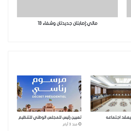
الإخباري ينشر بيان مجلس الوزراء
مالي:إصابتان جديدتان وشفاء 13
تعيين مكلف برئاسة الجمهورية
مقتل 8 أشخاص وإصابة 15 آخرين في
هجوم مسلح نفذه طالب قرب بانكوك
تساقطات مطرية جديدة على مناطق
واسعة بعشر ولايات من البلاد
نيو أورلينز:سائق موريتاني يجد نفسه وسط
عملية اختطاف
يعقد اجتماعه
تعيين رئيس للمجلس الوطني للتنظيم
منذ 3 أيام