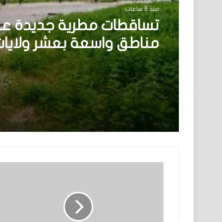
الأخبار
منذ 16 ساعة
منذ 8 ساعات
نيو أورلينز:سائق موريتاني
نفسه وسط عملية اختطا
تساقطات مطرية جديدة ع
مناطق واسعة بعشر ولايا
البلاد