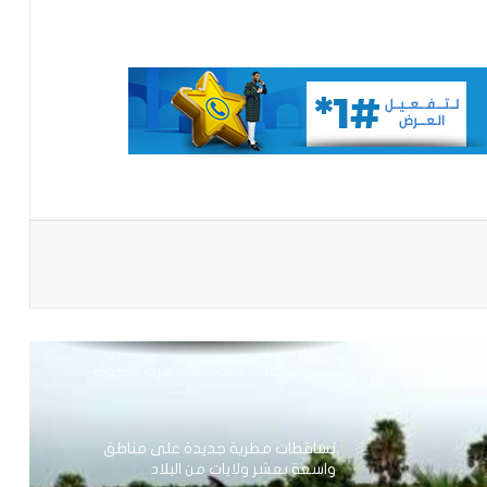
توقع عواصف رعدية قوية على جنوب
غرب موريتانيا وشمال السنغال
الإخباري ينشر بيان مجلس الوزراء
تعيين مكلف برئاسة الجمهورية
باعة
مقتل 8 أشخاص وإصابة 15 آخرين في
هجوم مسلح نفذه طالب قرب بانكوك
تساقطات مطرية جديدة على مناطق
واسعة بعشر ولايات من البلاد
نيو أورلينز:سائق موريتاني يجد نفسه وسط
عملية اختطاف