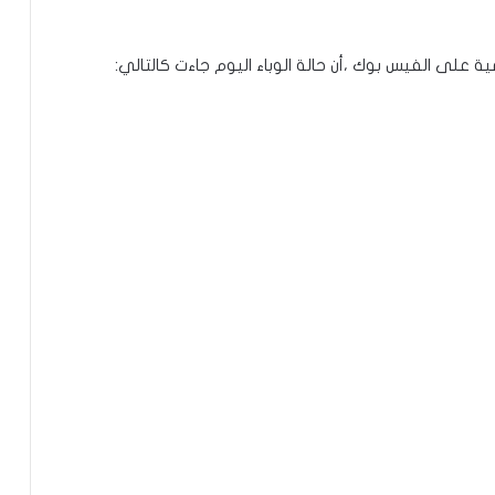
 على الفيس بوك ،أن حالة الوباء اليوم جاءت كالتالي:
تعيين محمد محمود ولد داهي رئيسا
للجنة الوطنية لحقوق الإنسان
إشادة بكفاءة المهندس محمد سليمان ولد
بَلَّال بعد تألقه في المنتدى الموريتاني
العُماني