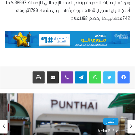
وبهذه الإصابات الجديدة يرتفع العدد الإجمالي للإصابات 32697،كما
أعلن البيان تسجيل 0حالة حرجة.وأفاد البيان بشفاء 31786ووفاة
742مصابا،بينما يخضع 92للعلاج.
واتساب
تيلقرام
ڤايبر
مشاركة عبر البريد
طباعة
الأخبار
منذ 21 ساعة