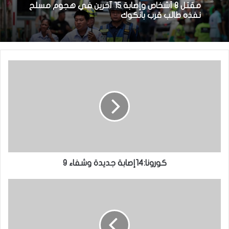
مقتل 8 أشخاص وإصابة 15 آخرين في هجوم مسلح
نفذه طالب قرب بانكوك
كورونا:14إصابة جديدة وشفاء 9