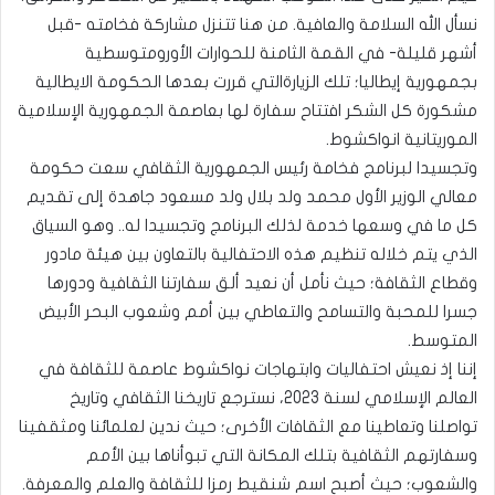
نسأل الله السلامة والعافية. من هنا تتنزل مشاركة فخامته -قبل
أشهر قليلة- في القمة الثامنة للحوارات الأورومتوسطية
بجمهورية إيطاليا؛ تلك الزيارةالتي قررت بعدها الحكومة الايطالية
مشكورة كل الشكر افتتاح سفارة لها بعاصمة الجمهورية الإسلامية
الموريتانية انواكشوط.
وتجسيدا لبرنامج فخامة رئيس الجمهورية الثقافي سعت حكومة
معالي الوزير الأول محمد ولد بلال ولد مسعود جاهدة إلى تقديم
كل ما في وسعها خدمة لذلك البرنامج وتجسيدا له.. وهو السياق
الذي يتم خلاله تنظيم هذه الاحتفالية بالتعاون بين هيئة مادور
وقطاع الثقافة؛ حيث نأمل أن نعيد ألق سفارتنا الثقافية ودورها
جسرا للمحبة والتسامح والتعاطي بين أمم وشعوب البحر الأبيض
المتوسط.
إننا إذ نعيش احتفاليات وابتهاجات نواكشوط عاصمة للثقافة في
العالم الإسلامي لسنة 2023، نسترجع تاريخنا الثقافي وتاريخ
تواصلنا وتعاطينا مع الثقافات الأخرى؛ حيث ندين لعلمائنا ومثقفينا
وسفارتهم الثقافية بتلك المكانة التي تبوأناها بين الأمم
والشعوب؛ حيث أصبح اسم شنقيط رمزا للثقافة والعلم والمعرفة.