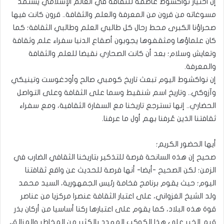
إن اختيار نواكشوط عاصمة للثقافة في العالم الإسلامي يستمد
مسوغاته من قرون من المعرفة والعلم والثقافة.. قرون كانت فيها
صحراؤنا الكبرى محط رحال كل طالبي العلم وطالبي الثقافة؛ كما
كان علماؤها ومثقفوها يجوبون أصقاع الدنيا سفراء علم وثقافة
وتعايش وسلام؛ بعد أن كانت الصحاري نقيضا للعلم والثقافة
والمعرفة.
إن نواكشوط اليوم تبعث تاريخ كومبي صالح وأودغوست وتينيكي
وآزوكي.. وتاريخ اسم شنقيط وسما على الثقافة وعلى التواصل
الحضاري.. إنها تسترجع تاريخنا مع السفارة الثقافية، ومع سفراء
ثقافتنا الذين عُرفنا بهم أول ما عرفنا.
أيها الحضور الكريم؛
صحيح إن هذه السانحة فرصة للتذكير بتاريخنا الثقافي الضارب في
الزمن؛ لكن الصحيح -أيضا- أنها فرصة للحديث عن واقع ثقافتنا
اليوم؛ حيث يقوم برنامج فخامة رئيس الجمهورية، السيد محمد
ولد الشيخ الغزواني، على اعتبار الثقافة عنصرا مركزيا من عناصر
قوة هذه البلاد، كما يقوم على اعتبارها ركنا أساسيا من أركان بذر
قيم الخير على هذا الكوكب المهدد بالكثير من المخاطر والمزالق،