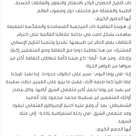
ذات التاريخ الحضاري الزاخر بالانفتاح والتعاون والعلاقات الحسنة،
الطيبة والممتازة مع مختلف دول وشعوب العالم.
أيها الحضور الكريم؛
إن هويتنا الثقافية ذات المرجعية المتسامحة والمقدِّسة للمعرفة
ساهمت بشكل لافت في نجاعة علاقاتنا القائمة على احترام
الثقافات بغض النظر عن طبيعتها؛ تقديرا وتثمينا للتاريخ الإنساني
المشترك؛ من هنا تعاطينا دوما مع الثقافة ومع المثقفين إكبارا
وإجلالا.. ومن هنا -أيضا- ذاع صيتنا كأمة تتعاطى الثقافة أكثر من
سواها من ظواهر الحياة.
إننا -في روما اليوم- نسير على خطوات جدودنا.. إننا نعيد تاريخنا
غضا طريا كما صنعه الآباء؛ فقبل ما يربو على القرنين حطت سفينة
غير بعيد من روما تحمل أكبر مثقفي الشرق أيامها، وكان يتصدر
أولئك المثقفين ابن شنقيط محمد محمود ولد أتلاميد
الشنقيطي؛ بعد أن وقع عليه اختيار الإمبراطور العثماني ليقود
وفد مثقفي الشرق -في رحلة استعراضية باذخة- إلى ملك
السويد.
أيها الجمع الكريم؛