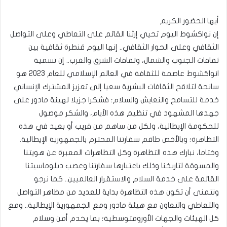
أيها الحضور الكريم
إن نواكشوط اليوم تحيي إرثنا القائم على التعاطي وعلى التواصل
الثقافي وعلى الحوار الثقافي.. إنها اليوم قنطرة ثقافية بين
ثقافات الجنوب والشمال، وثقافات الشرق والغرب.. إن تسمية
انواكشوط عاصمة للثقافة في العالم الإسلامي للعام 2023 هو
سانحة لتلاقح الثقافات البشرية سعيا إلى تعزيز المشترك الإنساني
خدمة للتسامح والنعايش والسلام؛ فشكرا جزيلا لهيئة مادور على
جهدها المشهود في تنظيم هذه الأيام، والشكر موصول
للحكومة الإيطالية، ولكل من ساهم من قريب أو بعيد في هذه
التظاهرة؛ وبالأخص طاقم سفارتنا المحترم بالجمهورية الإيطالية.
وختاما، نبارك هذه التظاهرة وكل التظاهرات المعبرة عن هويتنا
والمسوقة لتاريخنا وذلك باعتبارها سفارتنا وعصب دبلوماسيتنا
القائمة على خدمة السلام والاستقرار العالميين.. كما نرجو
ونتمنى أن تكون هذه التظاهرة بداية للعديد من مظاهر التواصل
والتعاطي والتعاون مع هيئة مادور ومع الجمهورية الإيطالية.. ومع
كل الهيئات والجهات الأورومتوسطية؛ بما يخدم أمن وسلام