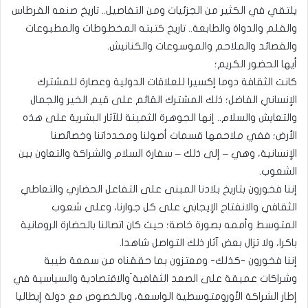
يلتقي في الكثير من الجزئيات ومن التفاصيل.. تاريخ صنعه القرطاس
والقلم والدواة والطابعة.. تاريخ كتبته المخطوطات والمطبوعات
والقصائد والملاحم والموسوعات والكنانيش.
أيها الحضور الكريم؛
كانت الثقافة دوما إكسيرا للعلاقات الدولية وعصارة للمشترك
الإنساني الفاضل؛ ذلك المشترك القائم على قيم الخير والجمال
والتعايش والسلام.. إنها الجوهرة الثمينة للآثار البشرية على هذه
الأرض؛ ففي ملاحمها قسمات أصولنا ومحدداتنا وخصائصنا
الإنسانية، وهي – إلى ذلك – سفارة السلام والشراكة والتعاون بين
الشعوب.
إننا فخورون بتاريخ بلادنا المبنى على التفاعل الحضاري والتعاطي
الثقافي والانفتاح الإيجابي على كل جوارنا، وعلى شعوب
المتوسط وأممه بصورة خاصة؛ حيث كان اتصالنا بالحضارة الرومانية
باكرا، ولا تزال بعض آثار ذلك التواصل شاهدا.
إننا فخورون -كذلك- ومعتزون بما حققناه من سمعة طيبة
وشراكات عميقة على الصعد الثقافية َوالاقتصادية والسياسية في
إطار الشراكة الأورومتوسطية الواسعة، وبالخصوص مع دولة إيطاليا