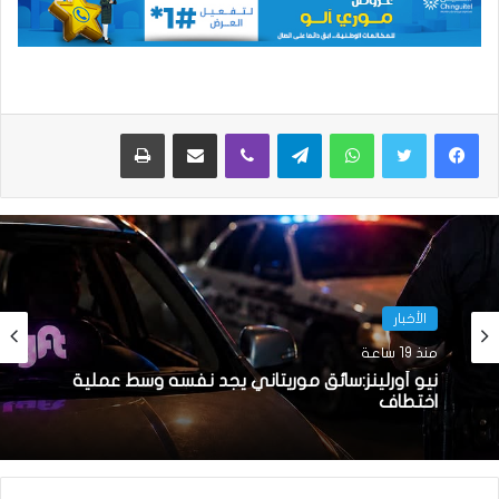
واتساب
تيلقرام
ڤايبر
مشاركة عبر البريد
طباعة
الأخبار
منذ 19 ساعة
نيو أورلينز:سائق موريتاني يجد نفسه وسط عملية
اختطاف