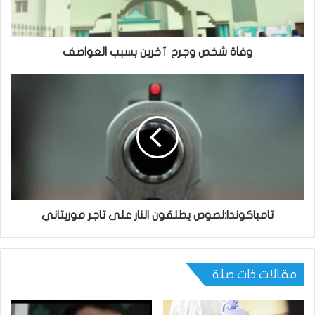
وفاة شخص وجرح ٱخرين بسبب العواصف
تامباكوندا:لصوص يطلقون النار على تاجر موريتاني
مقالات ذات صلة