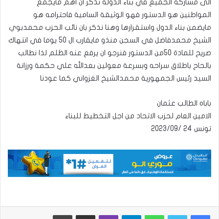
الى مشاركة الجميع في بناء الدولة نذكر ان اهم مايجمع
المواطنين هو الدستور فهو الوثيقة السامية فاحترامه هو
مايضمن بناء الدول واستقرارها وهنا نذكر بان نائب الحزب محمدبوي
الشيخ محمدفاضل في السجن منذو مايقارب ال 50 يوما في انتهاك
صريح للمادة 50من الدستور فنرجو ان يرفع عنه الظلم لذا نطالب
بالحاح باطلاق سراحه وبسرعة معولين بعدالله علي حكمة ورزانة
السيد رئيس الجمهورية محمدالشيخ الغزواني كما عودنا
باباه الطالب عثمان
الامين العام لحزب الاتحاد من اجل التخطيط للبناء
تونس 24 /2023/09
واتساب
تيلقرام
ڤايبر
مشاركة عبر البريد
طباعة