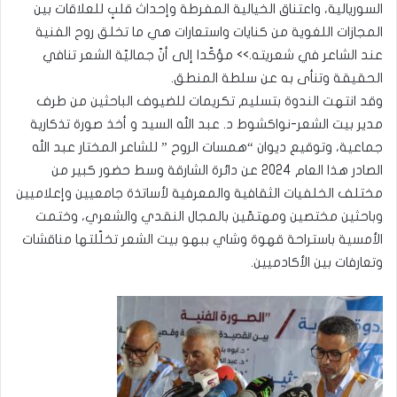
السوريالية، واعتناق الخيالية المفرطة وإحداث قلبٍ للعلاقات بين
المجازات اللغوية من كنايات واستعارات هي ما تخلق روح الفنية
عند الشاعر في شعريته.>> مؤكّدا إلى أنّ جماليّة الشعر تنافي
الحقيقة وتنأى به عن سلطة المنطق.
وقد انتهت الندوة بتسليم تكريمات للضيوف الباحثين من طرف
مدير بيت الشعر-نواكشوط د. عبد الله السيد و أخذ صورة تذكارية
جماعية، وتوقيع ديوان “همسات الروح ” للشاعر المختار عبد الله
الصادر هذا العام 2024 عن دائرة الشارقة وسط حضور كبير من
مختلف الخلفيات الثقافية والمعرفية لأساتذة جامعيين وإعلاميين
وباحثين مختصين ومهتمّين بالمجال النقدي والشعري، وختمت
الأمسية باستراحة قهوة وشاي ببهو بيت الشعر تخلّلتها مناقشات
وتعارفات بين الأكادميين.