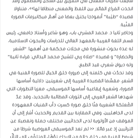
شايعت نظريّات المعنى في التفريق بين الشكل والمضمون وقد
اتخذت الفراغ القائم بين اللفظ والمعنى منطاقا لها>>، متناولا
قصيدة “طيْبة” أنموذجا يختزل بعضا من أهمّ ميكانيزمات الصورة
الفنّية.
وحاضر ثانيا د. محمد المشري باب، وهو شاعر وأستاذ جامعي، رئيس
قسم اللغة العربية بالمعهد العالي للدراسات والبحوث الاسلامية،
له عدة بحوث منشورة في مجلات محكمة من أهمها: “الشعر
والحضارة” و قصيدة “صلاة ربي للشيخ محمد اليدالي: قراءة ثانية”
وله ديوان شعري قيد الطبع.
وقد تحدّث في كلمته إلى ضرورة خلق الخيال للصورة الفنية في
الشعر، مقسِّما القصيدة العربية إلى شعريتين: دلالية أساسها
الصورة، وشعرية إيقاعية أساسها الموسيقى، معزيا التطورات التي
شهدها الشعر العربي إلى الثورات المطالبة بالتجديد، وقد عدّ
الصّعلكة الشعرية فنّا خلق صورة كسرت دأب الفنيات المعهودة
لدى الجاهليين، وفي المقارنة بين القديم والحديث أشار إلى أن
الموقف من الأولوية لدى الحداثيين مختلف جملة وتفصيلا عن
التراثيين إذ عبر قائلا: << لم تعد الموسيقى العروضية شرطا من
شروط الفنية في خلق حالة من الإبداع تؤهّل المتلقّي إلى التأثّر