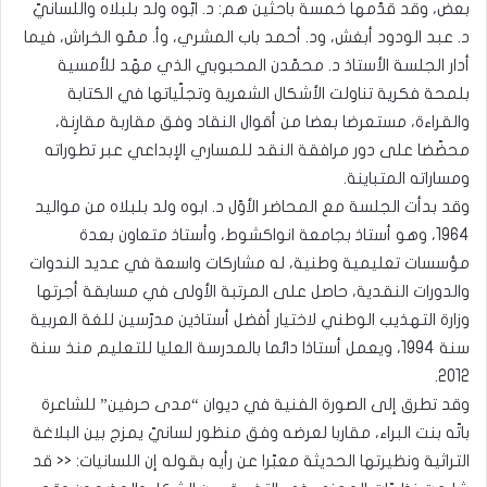
بعض، وقد قدّمها خمسة باحثين هم: د. ابّوه ولد بلبلّاه واللسانيّ
د. عبد الودود أبغش، ود. أحمد باب المشري، وأ. ممّو الخراش، فيما
أدار الجلسة الأستاذ د. محمّدن المحبوبي الذي مهّد للأمسية
بلمحة فكرية تناولت الأشكال الشعرية وتجلّياتها في الكتابة
والقراءة، مستعرضا بعضا من أقوال النقاد وفق مقاربة مقارِنة،
محضّضا على دور مرافقة النقد للمساري الإبداعي عبر تطوراته
ومساراته المتباينة.
وقد بدأت الجلسة مع المحاضر الأوّل د. ابوه ولد بلبلاه من مواليد
1964، وهو أستاذ بجامعة انواكشوط، وأستاذ متعاون بعدة
مؤسسات تعليمية وطنية، له مشاركات واسعة في عديد الندوات
والدورات النقدية، حاصل على المرتبة الأولى في مسابقة أجرتها
وزارة التهذيب الوطني لاختيار أفضل أستاذين مدرّسين للغة العربية
سنة 1994، ويعمل أستاذا دائما بالمدرسة العليا للتعليم منذ سنة
2012.
وقد تطرق إلى الصورة الفنية في ديوان “مدى حرفين” للشاعرة
باتّه بنت البراء، مقاربا لعرضه وفق منظور لسانيّ يمزج بين البلاغة
التراثية ونظيرتها الحديثة معبّرا عن رأيه بقوله إن اللسانيات: << قد