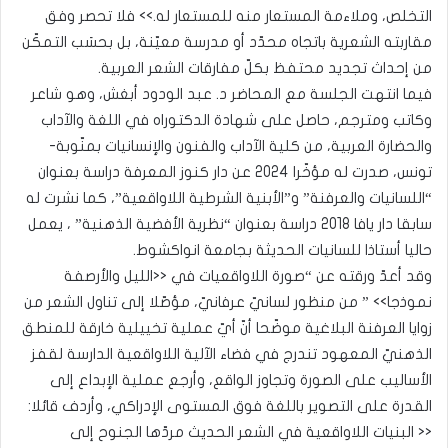
التخلص، وملاءمة المستعار منه للمستعار له.>> فلا تحصر وفق
مقاربته الشعرية باتجاه محدّد أو مدرسة معيّنة، بل بحسَب التمكّن
من إحداث تجديد محتفظ بكلّ مفارقات الشعر العربية.
فيما انتهت الجلسة مع المحاضر د. عبد الودود أبغش، وهو شاعر
وكاتب ومترجم، حاصل على شهادة الدكتوراه في اللغة والآداب
والحضارة العربية، من كلية الآداب والفنون والإنسانيات بمنّوبة-
تونس، صدرت له مؤخّرا 2024 عن دار كنوز المعرفة دراسة بعنوان
“اللسانيات والعرفنة” و”الأبنية الشرطية اللاواقعية”، كما نشرت له
سابقا دار يافا 2018 دراسة بعنوان “نظرية الأفضية الذهنية” ، يعمل
حاليا أستاذا للسانيات الحديثة بجامعة انواكشوط.
وقد أعدّ ورقته عن “صورة اللاواقعيات في <<الليل والأرصفة
نموذجا>> ” من منظور لسانيّ عرفانيّ، مؤصّلا إلى تناول الشعر من
زوايا العرفنة البلاغية موضّحا أنّ أيّ عملية تخييلية خارقة للمنطق
الذهنيّ المعهود تندرج في فضاء الآلية اللاواقعية الدارسة لقفز
الأساليب على الصورة وتجاوز الواقع، وأرجع عملية الإبداع إلى
القدرة على التصوير باللغة فوق المستوى الإدراكي، وأردف قائلا:
<< البنيات اللاواقعية في الشعر الحديث مردّها الجنوح إلى