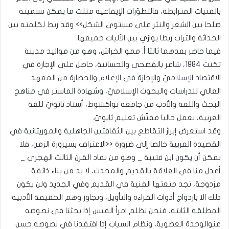
بالفنيات المترابطة، فالتطوّرات الإيقاعية مثلت ما يمكن تسميته
صلحا بين الشعر والنثر على مستوى الشكل>> وقد ربط لكلمته بين
الحداثة والتراث ربطا يوازي بين الآليات جميعها.
فيما حاضر بعدهما ثالثا أ. ممو الخراش، وهو من مواليد مدينة
تكنت 1984، شاعر بالفصحى والحسانية، حاصل على الإجازة في
الاقتصاد الإسلاميّ والإجازة في الإعلام والحضارة من المعهد
العالي للدراسات والبحوث الإسلاميّ، وشهادة الماستر في مناهج
البحث واللغة والأدب من جامعة نواكشوط، أستاذ ثانويّ للغة
العربية، يعمل حاليا مفتّش تعليم ثانويّ.
وقد استعرض إبرازَ التقاطع بين الثقافتين الجاهلية والموريتانية في
القصيدة العربية خالصا إلى ضرورة <<الاعتراف بسيرورة الزمن، فلا
يمكن أن يكون ابن قتيبة _ وهو من نقاد القرن الثالث الهجري _
أعدل منا في العلاقة بالقديم والمحدث، لا بد من بناء ذائقة
مزدوجة، تجد متعتها الفنية في القديم وفي الجديد ولن يكون
ذلك الا بازدواج أدوات القراءة والتأويل، وتجاوز وهم الحقيقة الأدبية
المطلقة الثابتة، فنحن نظلم امرأ القيس إذا بحثنا في نصوصه
عنوالوحدة العضوية، ونظام السياب إذا افتقدنا في نصوصه حسن