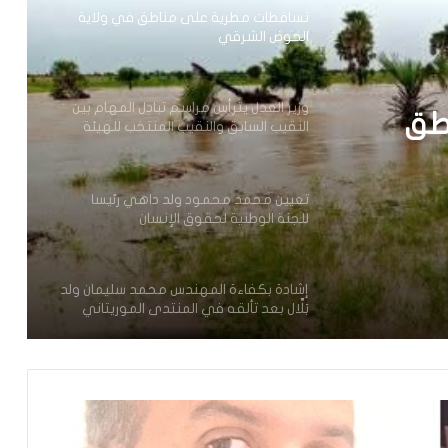
تساقطات مطرية على مناطق في ولاية
الحوض الشرقي
وزير العدل يترأس مراسم تبادل المهام بين
طق
النقيب السابق والنقيب المنتخب للهيئة
الوطنية للمحامين
تعيين محمد محمود ولد داهي رئيسا
للجنة الوطنية لحقوق الإنسان
إشادة بكفاءة المهندس محمد سليمان ولد
بَلَّال بعد تألقه في المنتدى الموريتاني
العُماني
توقع عواصف رعدية قوية على جنوب
غرب موريتانيا وشمال السنغال