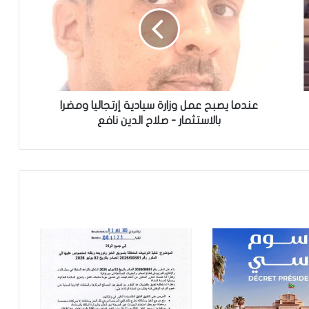
الإخباري ينشر بيان مجلس الوزراء
تعيين مكلف برئاسة الجمهورية
عندما يصبح عمل وزارة سيادية إرتجاليا ومضرا
تساقطات مطرية على أربع
بالاستثمار - صلاح الدين نافع
ولايات(مقاييس)
مجلس الوزراء يعقد اجتماعه الأسبوعي
نيو أورلينز:سائق موريتاني يجد نفسه وسط
عملية اختطاف
تساقطات مطرية على مناطق في ولاية
الحوض الشرقي