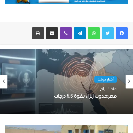
واتساب
تيلقرام
ڤايبر
مشاركة عبر البريد
طباعة
أخبار دولية
منذ 4 أيام
مصر:حدوث زلزال بقوة 5,6 درجات