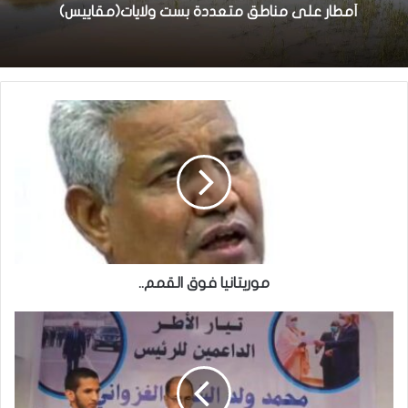
منذ 18 ساعة
شنقيط: تكريم حفظة كتاب الله والطلبة
المتفوقين في المسابقات الوطنية
أمطار على مناطق متعددة بست ولايات(مقاييس)
موريتانيا فوق القمم..