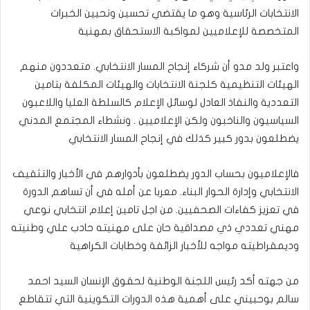
الانتخابات الرئاسية وهو ما يقتضي تحسين وتحيين الخبرات
المتخصصة للإعلاميين لمواكبة الاستحقاق بمهنية
واعتبر ولد مدو أن شركاء إنجاح المسار الانتخابي. متعددون منهم
الهيئات التنظيمية كلجنة الانتخابات والهيئات المكلفة بتامين
التعددية والنفاذ العادل لوسائل الإعلام كالسلطة العليا واللاعبون
السياسيون والناخبون ولكن الإعلاميين . ونشطاء المجتمع المدني
يضطلعون بدور كبير كذلك في إنجاح المسار الانتخابي
فالإعلاميون بحساب الدور يضطلعون بأدوارهم في الأخبار والتثقيف
الانتخابي وإدارة الحوار البناء. معربا عن أمله في أن تساهم الدورة
في تعزيز كفاءات الصحفيين. من اجل تامين إعلام انتخابي نوعي
مهني تعددي ذي مصداقية حان على مهنيته حادب علي وطنيته
وديمقراطيته مواجه للأخبار الزائفة وخطابات الكراهية
من جهته أكد رئيس اللجنة الوطنية لحقوق الإنسان السيد احمد
سالم بوحبيني على أهمية هذه الدورات التكوينية التي تتقاطع