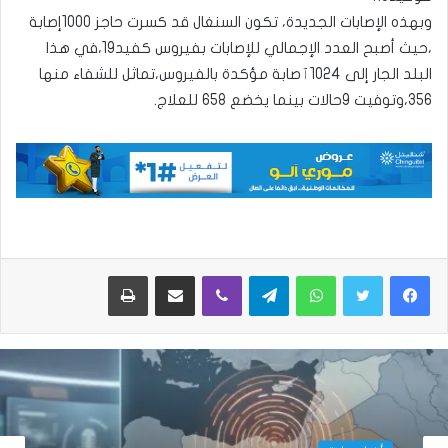
وبهذه الإصابات الجديدة، تكون السنغال قد كسرت حاجز 1000إصابة
،حيث أصبح العدد الإجمالي للإصابات بفيروس كفيد19،في هذا
البلد الجار إلى 1024ٱصابة مؤكدة بالفيروس،تماثل للشفاء منها
356،وتوفيت 9حالات بينما يخضع 658 للعلاج.
واتساب
تيلقرام
ڤايبر
مشاركة عبر البريد
طباعة