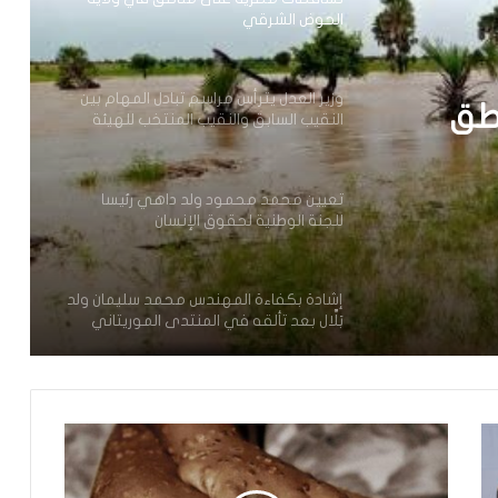
الحوض الشرقي
وزير العدل يترأس مراسم تبادل المهام بين
طق
النقيب السابق والنقيب المنتخب للهيئة
الوطنية للمحامين
تعيين محمد محمود ولد داهي رئيسا
للجنة الوطنية لحقوق الإنسان
إشادة بكفاءة المهندس محمد سليمان ولد
بَلَّال بعد تألقه في المنتدى الموريتاني
العُماني
توقع عواصف رعدية قوية على جنوب
غرب موريتانيا وشمال السنغال