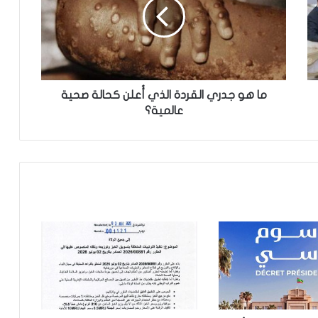
الإخباري ينشر بيان مجلس الوزراء
تعيين مكلف برئاسة الجمهورية
ما هو جدري القردة الذي أُعلن كحالة صحية
تساقطات مطرية على أربع
عالمية؟
ولايات(مقاييس)
مجلس الوزراء يعقد اجتماعه الأسبوعي
نيو أورلينز:سائق موريتاني يجد نفسه وسط
عملية اختطاف
تساقطات مطرية على مناطق في ولاية
الحوض الشرقي