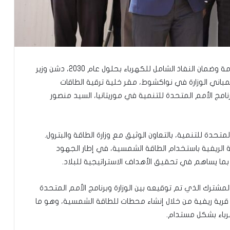
في إطار الجهود الرامية إلى تحقيق التنمية المستدامة وضمان النفاذ الشامل للكهرباء بحلول عام 2030، دشن وزير
بمباني الوزارة في نواكشوط، مقر خلية ترقية الطاقات
امج الأمم المتحدة للتنمية في موريتانيا، السيد منصور
تحدة للتنمية، بالتعاون الوثيق مع وزارة الطاقة والبترول.
 الريفية باستخدام الطاقة الشمسية، في إطار الجهود
، بما يساهم في تحقيق الأهداف الاستراتيجية للبلاد.
لمشترك الذي تم توقيعه بين الوزارة وبرنامج الأمم المتحدة
لتنمية في العام الماضي، والهادف إلى كهربة 200 قرية ريفية من خلال إنشاء محطات للطاقة الشمسية، وهو ما
توقع عواصف رعدية قوية على جنوب
رباء بشكل مستدام.
غرب موريتانيا وشمال السنغال