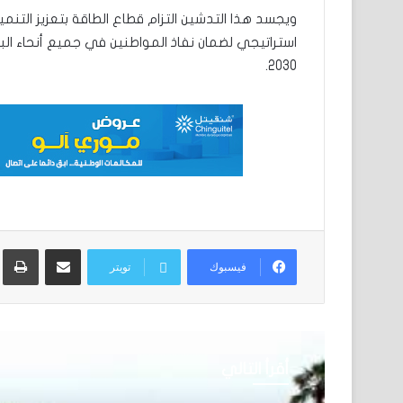
ويجسد هذا التدشين التزام قطاع الطاقة بتعزيز التنمي
استراتيجي لضمان نفاذ المواطنين في جميع أنحاء البل
2030.
مشاركة عبر البريد
ط
فيسبوك
تويتر
أقرأ التالي