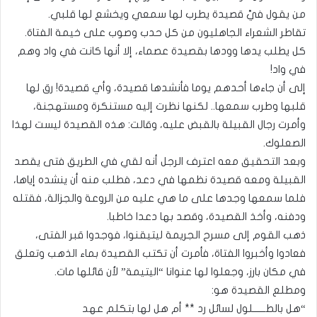
من يقول فيَّ قصيدة يطرب لها سمعي ويخشع لها قلبي.
تقاطر الشعراء الجاهليون من كل حدب وصوب على خيمة الفتاة.
كل يطلب يدها وودها بقصيدة عصماء، إلا أنها كانت في واد وهم
في واد!
إلى أن جاءها أحدهم يوما فأنشدها قصيدة، وأي قصيدة! رق لها
قلبها وطرب سمعها.. لكنها نظرت إليه مستنكرة ومستهجنة،
وأمرت رجال القبيلة بالقبض عليه، وقالت: هذه القصيدة ليست لهذا
الصعلوك.
وبعد التحقيق معه اعترف الرجل أنه لقي في الطريق فتى يقصد
القبيلة ومعه قصيدة نظمها في دعد، فطلب منه أن ينشده إياها،
فلما سمعها وجدها على ما هي عليه من الروعة والجزالة، فقتله
ودفنه، وأخذ القصيدة، وقصد بها دعدا خاطبا.
ذهب القوم إلى مسرح الجريمة ليتيقنوا، فوجدوا قبر الفتى،
فعادوا وأخبروا الفتاة، فأمرت أن تكتب القصيدة بماء الذهب وتعلق
في مكان بارز، وجعلوا لها عنوانا “اليتيمة” لأن قائلها مات.
ومطلع القصيدة هو:
“هل بالطــــــلول لسائل رد ** أم هل لها بتكلم عهد