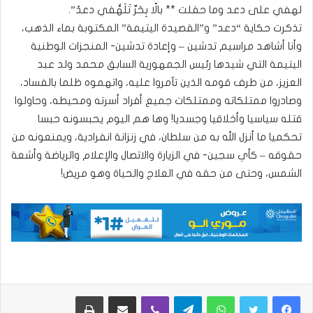
لهفي على دعد وما حفلت ** بالًا بِحَرِّ تَلَهُّفي دعدُ”.
تذكرت حكاية “دعد” و”القصيدة اليتيمة” المكتوبة بماء الذهب،
وأنا أشاهد مراسيم تدشين – وإعادة تدشين- المنجزات الوطنية
اليتيمة التي شيدها رئيس الجمهورية السابق محمد ولد عبد
العزيز، من طرف قومه الذين تآمروا عليه، واتهموه ظلما بالفساد،
وصادروا ممتلكاته وممتلكات جميع أفراد أسرته ومحيطه، وحاولوا
قتله سياسيا وأخلاقيا وجسديا! وها هم اليوم يحبسونه حبسا
تحكميا ما أنزل الله به من سلطان، في زنزانة انفرادية، ويمنعونه من
حقوقه – كأي سجين- في الزيارة والاتصال والإعلام والرياضة وأشعة
الشمس، وحتى من حقه في العلاج والحياة وهو مريض!
واتساب
تيلقرام
ڤايبر
مشاركة عبر البريد
طباعة