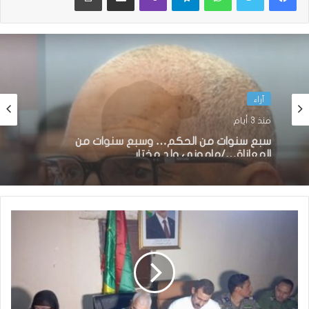
آراء
منذ أسبوع واحد
آراء
منذ 3 أيام
معاناة المواطنين بين أبواب الإدارات المغلقة
وحقهم في الوصول إلى المسؤول
سبع سنوات من الحكم… وسبع سنوات من
المعاناة…/مامونى ولد مختار