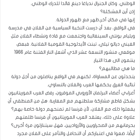
الوطني. وكان الجنرال ندياغا دينغ قائدا للدرك الوطني.
إذن أين المشكلة؟
إنها في مكان آخر,ظهر مع ظهور الدولة.
في الواقع، بعد أن درست النخبة السياسية من الفلان في مدرسة
ويليام بونتي السينغالية واجتمعت مع قادة ونشطاء الفلان مثل
الغيني ديالو تيلي، تبنت الأيدلوجية القومية الفلانية. فبعض
موقعي منشور التسعة عشر الذي أشعل النار الفتنة عام 1966
ينتمون الى هذا التيار.
ما هي مطالبهم؟
يتحدثون عن المساواة، لكنهم في الواقع يناضلون من أجل دولة
ثنائية العرق يحكمها العرب والفلان بالتساوي.
أعزاءي أعضاء البرلمان الأوروبي الموقرون، رفض العرب الموريتانيون
بشكل قاطع مشاركة سلطتهم مع المغاربة. هل من المنطقي أن
يفعلوا ذلك مع الفلان، لأن فرنسا لم تمنحهم دولة خاصة بهم؟
علاوة على ذلك، يعتقد العرب الموريتانيون أن فرنسا ظلمتهم
بحرمانهم من الصحراويين والأزواديين، فهل سيتنازلون مرة أخرى؟
أيضًا، ضعوا في اعتباركم أن التحامل والتآمر على الفلان مجرد