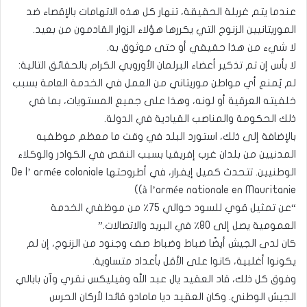
عندما يتم غربلة الحقيقة، تنهار كل هذه الاتهامات بالإقصاء ضد
الموريتانيين الزنوج التي يكررها هؤلاء الزوار القادمون من بعيد.
لا شيء من هذا حقيقي أو حتى موثوق به.
لا بأس إن تم تذكير أعضاء البرلمان الأوروبي الكرام بالحقائق التالية:
لم يُمنع أي مواطن موريتاني من العمل في الخدمة العامة بسبب
خلفيته العرقية أو لونه، وهذا على جميع المستويات، بما في
ذلك الحكومة والمناصب القيادية في الدولة.
بالإضافة إلى ذلك، استورد البلد في وقت ما معظم موظفيه
المدنيين من بلدان غرب إفريقيا بسبب النقص في الكوادر والوكلاء
الوطنيين. تتحدث كميل إيفرار، في أطروحتها De l’ armée coloniale
à l’armée nationale en Mauritanie))
“عن تمثيل قوي للسود حوالي 75٪ من موظفي الخدمة
العمومية يصل إلى 80٪ في البريد والاتصالات.”
كان لدى الجيش أيضًا ضباط وضباط صف وجنود من الزنوج، إن لم
يكونوا أغلبية، كانوا على الأقل بأعداد متساوية.
وفوق كل ذلك، قاد العقيد يال عبد الله وفيليكس نقري وآن بابالي
الجيش الوطني. وكان العقيد ديا مامادو قائدا لأركان الحرس