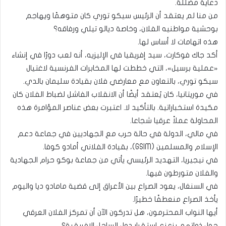
دعاية مضللة.
من منا لم يعتقد أن الرئيس سيكو توري كان متوهمًا ويهاجم
بوحشية مواطنيه الفلان، وخاصة ديالو تيلي ورفاقه؟
هذه اتهامات لا أساس لها.
أكد جاك فوكارت، سيد إفريقيا في الإليزيه، أنه لعب دورًا في إنشاء
«عملية برسيل»، التي خططت لها المخابرات الفرنسية لاغتيال
سيكو توري، بالتعاون مع معارضي فلان بقيادة سليمان بالدي.
في موريتانيا، كان يُعتقد أيضًا أن الانقلاب الفاشل لضباط الفلان كان
مكيدة استخباراتية. بالتأكيد لا. اعتبرت بعض عناصر المؤامرة هذه
المحاولة عملاً عرقيا شجاعا.
في مالي، الدولة في حالة حرب مع الجهاديين في جماعة دعم
الإسلام والمسلمين (GSIM)، بقيادة الفلاني أمادو كوفا.
في نيجيريا، التهديد الرئيسي يأتي من جماعة بوكو حرام الجهادية
والفلان متورطون فيها.
في السنغال، يعود الصراع بين الأعراق إلى قضية مامادو ديا واليوم
يأخذ الصراع منعطفًا خطيرًا.
أيها النواب المحترمون، هل تدركون الآن أن تمركز الفلان العرقي
حول ذواتهم يزعزع استقرار دول الساحل الافريقية؟