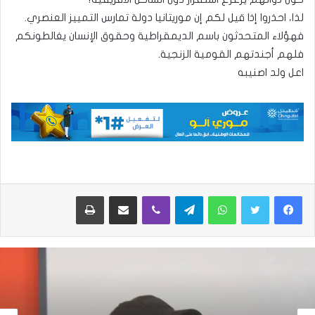
لذا، احذروا إذا قيل لكم إن موريتانيا دولة تمارس التمييز العنصري.
فهؤلاء المتحدثون باسم الديمقراطية وحقوق الإنسان يغالطونكم
فلهم أجندتهم القومية الزنجية.
اعل ولد اصنيبه
واتساب
تيلقرام
ڤايبر
مشاركة عبر البريد
طباعة
آراء