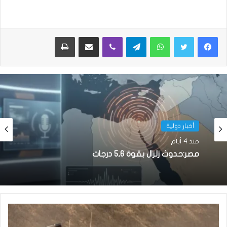
واتساب
تيلقرام
ڤايبر
مشاركة عبر البريد
طباعة
أخبار دولية
منذ 4 أيام
مصر:حدوث زلزال بقوة 5,6 درجات