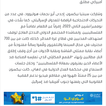
أميركي مطلق.
وشاركت سينتيا نيكسون، إحدى أبرز نجمات هوليوود، في عدد من
التحركات الاحتجاجية الرافضة للعدوان الإسرائيلي، كما نفّذت في
نوفمبر/تشرين الثاني 2023، إضراباً عن الطعام تضامناً مع
الفلسطينيين، ولمناشدة المجتمع الدولي التدخل العاجل لوقف
استهداف المدنيين في قطاع غزة المدمّر. كذلك كانت من بين 700
محترف في مجال السينما والتلفزيون وقّعوا رسالةً مفتوحةً من
أعضاء نقابة ممثلي الشاشة ونقابة الأخوات من أجل وقف إطلاق
النار، مطالبين بإنهاء “القمع المكارثي الذي تمارسه الصناعة ضد
الأعضاء الذين يعترفون بمعاناة الفلسطينيين”. وخلال جلسات
الاستماع في محكمة العدل الدولية في لاهاي، كانت نيكسون
من بين 25 ممثلاً ظهروا في مقاطع فيديو تدعم القضية
القانونية التي رفعتها جنوب أفريقيا ضد إسرائيل.