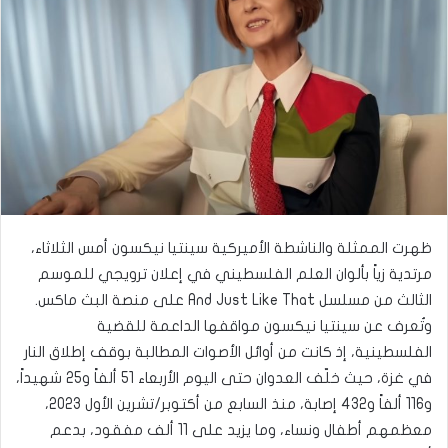
ظهرت الممثلة والناشطة الأميركية سينتيا نيكسون أمس الثلاثاء،
مرتدية زياً بألوان العلم الفلسطيني في إعلان ترويجي للموسم
الثالث من مسلسل And Just Like That على منصة البث ماكس.
وتُعرف عن سينتيا نيكسون مواقفها الداعمة للقضية
الفلسطينية، إذ كانت من أوائل الأصوات المطالبة بوقف إطلاق النار
في غزة، حيث خلّف العدوان حتى اليوم الأربعاء 51 ألفاً و25 شهيداً،
و116 ألفاً و432 إصابة، منذ السابع من أكتوبر/تشرين الأول 2023،
معظمهم أطفال ونساء، وما يزيد على 11 ألف مفقود، بدعم