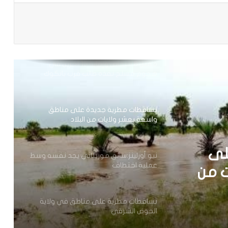
تعيين مكلف برئاسة الجمهورية
باعة
مقتل 8 أشخاص وإصابة 15 آخرين في
هجوم مسلح نفذه طالب قرب بانكوك
تساقطات مطرية جديدة على مناطق
واسعة بعشر ولايات من البلاد
نيو أورلينز:سائق موريتاني يجد نفسه وسط
عملية اختطاف
لى
ت من
تساقطات مطرية على مناطق في ولاية
الحوض الشرقي
 يجد