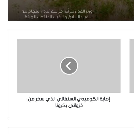
وزير العدل يترأس مراسم تبادل المهام بين
ف
النقيب السابق والنقيب المنتخب للهيئة
الوطنية للمحامين
تعيين محمد محمود ولد داهي رئيسا
للجنة الوطنية لحقوق الإنسان
إشادة بكفاءة المهندس محمد سليمان ولد
بَلَّال بعد تألقه في المنتدى الموريتاني
العُماني
توقع عواصف رعدية قوية على جنوب
غرب موريتانيا وشمال السنغال
إصابة الكوميدي السنغالي الذي سخر من
غزواني بكرونا
الإخباري ينشر بيان مجلس الوزراء
تعيين مكلف برئاسة الجمهورية