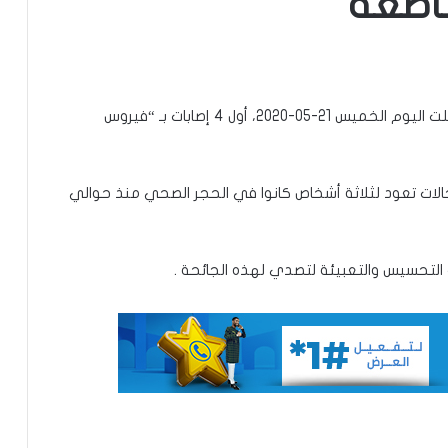
اطعة
أكد عمدة أركيز محمد ولد أحمدوا إن المقاطعة سجلت اليوم الخميس 21-05-2020، أول 4 إصابات بـ “فيروس
تعيين محمد محمود ولد داهي رئيسا
للجنة الوطنية لحقوق الإنسان
الات تعود لثلاثة أشخاص كانوا في الحجر الصحي منذ حوالي
إشادة بكفاءة المهندس محمد سليمان ولد
بَلَّال بعد تألقه في المنتدى الموريتاني
العُماني
التحسيس والتعبيئة لتصدي لهذه الجائحة .
توقع عواصف رعدية قوية على جنوب
غرب موريتانيا وشمال السنغال
الإخباري ينشر بيان مجلس الوزراء