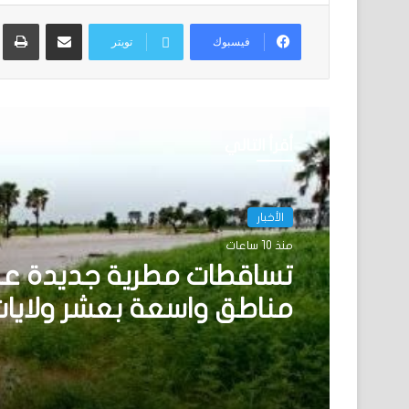
مشاركة عبر البريد
ط
فيسبوك
تويتر
أقرأ التالي
الأخبار
منذ 10 ساعات
الأخبار
منذ 18 ساعة
تساقطات مطرية جديدة ع
مناطق واسعة بعشر ولايا
البلاد
نيو أورلينز:سائق موريتاني