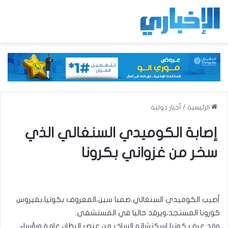
الرئيسية
/
أخبار دولية
إصابة الكوميدي السنغالي الذي
سخر من غزواني بكرونا
أصيب الكوميدي السنغالي،صمبا سين،المعروف بكوتيا،بفيروس
كورونا المستجد،ويرقد حاليا في المستشفى.
وقد عرف كوتيا اسكتشاته الساخر من عنصر البظان عامة ورؤساء