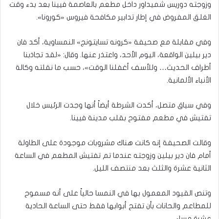
وزوجته دوريس شميداور داخل مطعم بالعاصمة فيينا بعد بدء وقت
الغلق المفروض في إطار تدابير مكافحة فيروس «كورونا».
وفي مقابلة مع صحيفة «كرونه تسايتونج» النمساوية، أكد فان
دير بيلين الواقعة، اليوم الأحد، واعتذر عنها. وقال: «لقد تجاذبنا
أطراف الحديث… وللأسف أغفلنا الوقت»، حسب ما نقلته وكالة
الأنباء الألمانية.
وفي سياق متصل، أكدت الشرطة أيضاً أنها وجدت الرئيس خلال
تفتيش في مطعم مفتوح بقلب مدينة فيينا.
وقالت الصحيفة إنه كانت هناك مشروبات موجودة على الطاولة
أمام فان دير بيلين وزوجته عندما تم تفتيش المطعم في الساعة
الثانية عشرة والثلث بعد منتصف الليل.
وتنص القيود المعمول بها في النمسا حالياً على أنه مسموح
للمطاعم والحانات بأن تفتح أبوابها فقط حتى الساعة الحادية
عشرة مساء.