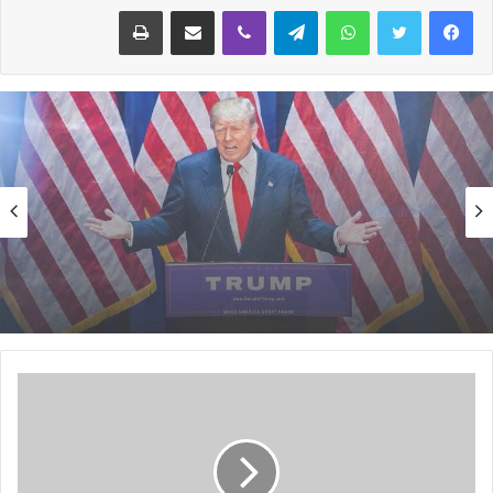
واتساب
تيلقرام
ڤايبر
مشاركة عبر البريد
طباعة
أخبار دولية
منذ أسبوع واحد
أخبار دولية
الولايات المتحدة تعلق خدمات التأشيرات في
منذ 5 أيام
نواكشوط و 22 دولة إفريقية اعتبارًا من 1 أغسطس
2026
مصر:حدوث زلزال بقوة 5,6 درجات