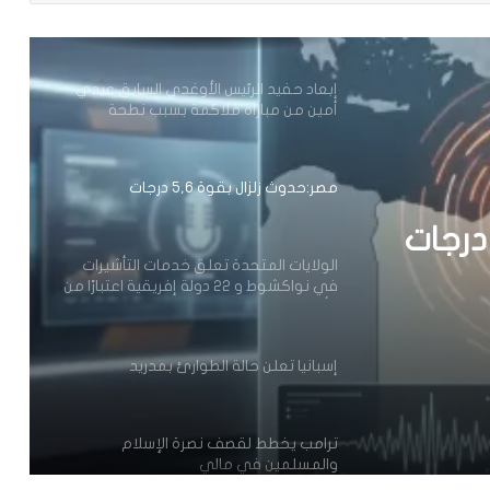
إبعاد حفيد الرئيس الأوغدي السابق عيدي
أمين من مباراة ملاكمة بسبب نطحة
مصر:حدوث زلزال بقوة 5,6 درجات
الولايات المتحدة تعلق خدمات التأشيرات
في نواكشوط و 22 دولة إفريقية اعتبارًا من
1 أغسطس 2026
إسبانيا تعلن حالة الطوارئ بمدريد
مات
ترامب يخطط لقصف نصرة الإسلام
التأشيرات في نواكشوط و 22
والمسلمين في مالي
محكمة التحكيم الرياضي تحدد 8أكتوبر