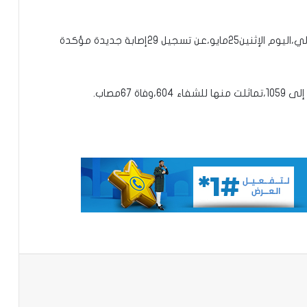
محكمة التحكيم الرياضي تحدد 8أكتوبر
للنظر في ملف نهائي “الكان” بين المغرب
والسنغال
أعلنت وزارة الصحة والشؤون الاجتماعية بجمهورية مالي،اليوم الإثنين25مايو،عن تسجيل 29إصابة جديدة مؤكدة
الأمم المتحدة:التصعيد بين إيران وواشنطن
في الخليج “خرج عن السيطرة”
 67مصاب.
غينيا تطالب فرنسا بإعادة مصحف ساموري
توري
وفاة أو فقدان 144 شخصًا في البحر قبالة
سواحل موريتاني
الحكومة السنغالية تعلن دعمها الكامل
باعة
لترشيح اماكي صال لمنصب الأمين العام
للأمم المتحدة