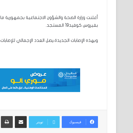
بفيروس كوفيد19 المستجد.
وبهذه الإصابات الجديدة،يصل العدد الإجمالي للإصابات إلى 1059،تماثلت منها للشفاء 604،وفاة
مشاركة عبر البريد
ط
فيسبوك
تويتر