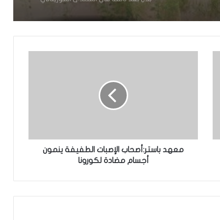
غرب موريتانيا وشمال السنغال
الإخباري ينشر بيان مجلس الوزراء
تعيين مكلف برئاسة الجمهورية
تساقطات مطرية على أربع
ولايات(مقاييس)
معهد باستر:أصحاب الإصبات الطفيفة ينمون
مجلس الوزراء يعقد اجتماعه الأسبوعي
أجسام مضادة لكورونا
نيو أورلينز:سائق موريتاني يجد نفسه وسط
عملية اختطاف