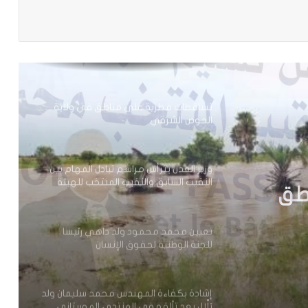
عملية اختطاف
تساقطات مطرية على مناطق في ولاية
الحوض الشرقي
وزير العدل يترأس مراسم تبادل المهام بين
النقيب السابق والنقيب المنتخب للهيئة
الوطنية للمحامين
تعيين محمد محمود ولد داهي رئيسا
ادل
للجنة الوطنية لحقوق الإنسان
لوطنية
إشادة بكفاءة المهندس محمد سليمان ولد
بَلَّال بعد تألقه في المنتدى الموريتاني
العُماني
طق
توقع عواصف رعدية قوية على جنوب