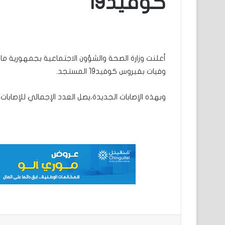
كوفيد19
وفيات بفيروس كوفيد19 المستجد.
وبهذه الإصابات الجديدة،يصل العدد الإجمالي للإصابات إلى 107،تماثلت منها للشفاء 617،وفاة
مشاركة عبر البريد
ط