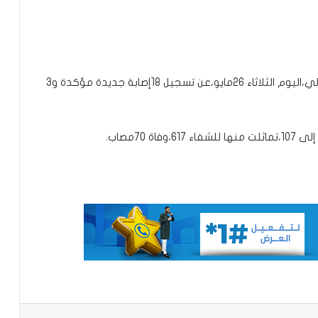
توقع عواصف رعدية قوية على جنوب
غرب موريتانيا وشمال السنغال
أعلنت وزارة الصحة والشؤون الاجتماعية بجمهورية مالي،اليوم الثلاثاء 26مايو،عن تسجيل 18إصابة جديدة مؤكدة و3
الإخباري ينشر بيان مجلس الوزراء
 70مصاب.
تعيين مكلف برئاسة الجمهورية
تساقطات مطرية على أربع
ولايات(مقاييس)
مجلس الوزراء يعقد اجتماعه الأسبوعي
نيو أورلينز:سائق موريتاني يجد نفسه وسط
باعة