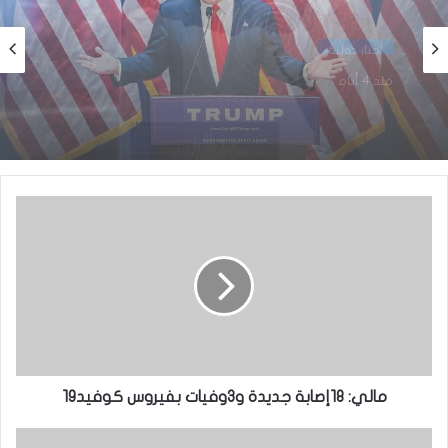
أخبار دولية
منذ أسبوع واحد
أخبار دولية
منذ 4 أيام
الولايات المتحدة تعلق خدمات التأشيرات في
نواكشوط و 22 دولة إفريقية اعتبارًا من 1 أغسطس
2026
مصر:حدوث زلزال بقوة 5,6 درجات
مالي: 18إصابة جديدة و3وفيات بفيروس كوفيد19