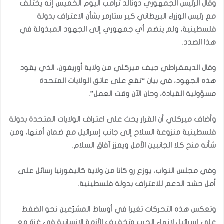
وقال الرئيس الجمهوري دونالد ترامب اليوم الخميس إنه يختلف
مع رئيس الوزراء البريطاني كير ستارمر بشأن الاعتراف بدولة
فلسطينية، ولم ينضم أي جمهوري إلى الجهود المبذولة في
هذا الصدد.
وقال الديمقراطي جيف ميركلي من ولاية أوريغون، الذي يقود
هذه الجهود، في بيان “تقع على عاتق الولايات المتحدة
مسؤولية القيادة، وحان الآن وقت العمل”.
وأضاف ميركلي أن القرار يحث على اعتراف الولايات المتحدة بدولة
فلسطينية منزوعة السلاح إلى جانب إسرائيل مع ضمان أمنها، ومن
شأنه منح كلا الجانبين الأمل ويعزز آفاق السلام.
وفي مجلس النواب، يوزع رو كانا من ولاية كاليفورنيا رسائل على
أمل حشد الدعم للاعتراف بدولة فلسطينية.
وتعكس هذه التحركات تغيرا في أوساط المشرّعين نحو الضغط
على إسرائيل لإنهاء الحرب وتخفيف الأزمة الإنسانية في غزة مع