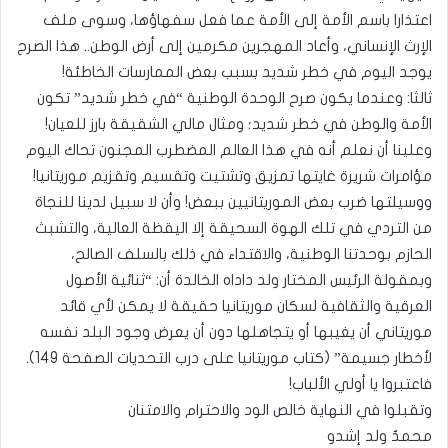
اعتذارا باسم الأمة إلى الأمة عما فعل سفهاؤها، وسوى ملف
الإرث الإنساني، وأعاد المهجرين مكرمين إلى أرض الوطن.. هذا الصرح
يوجد اليوم في خطر شديد بسبب بعض الممارسات الخاطئة!
ثالثا: وعندما يكون صرح الوحدة الوطنية “في خطر شديد” تكون
الأمة والوطن في خطر شديد؛ ومثال مالي الشقيقة بارز للعيان!
وعلينا أن نعلم أنه في هذا العالم المضطرب المجنون تحاك اليوم
مؤامرات شريرة غايتها تمزيق وتشتيت وتقسيم وتقزيم موريتانيا!
ووسيلتها ضرب بعض الموريتانيين ببعض! وأن لا سبيل لدينا للنجاة
من التردي في تلك الهوة السحيقة إلا اليقظة العالية، والتشبث
الحازم بوحدتنا الوطنية، والاقتداء في ذلك بالسلف الصالح،
وبمقولة الرئيس المختار ولد داداه الخالدة أن: “ثنائية الأصول
العرقية والثقافية لسكان موريتانيا حقيقة لا يمكن لأي قائد
موريتاني أن يغيبها أو يتجاهلها دون أن يعرض وجود البلد نفسه
لأخطار جسيمة” (كتاب موريتانيا على درب التحديات الصفحة 149).
فاعتبروا يا أولي الألباب!
وتقبلوا في النهاية خالص الود والاحترام والامتنان
محمدٌ ولد إشدو