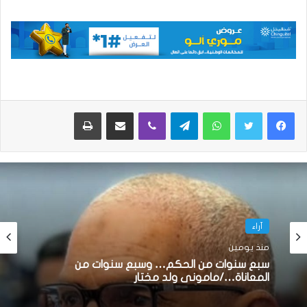
واتساب
تيلقرام
ڤايبر
مشاركة عبر البريد
طباعة
آراء
منذ يومين
سبع سنوات من الحكم… وسبع سنوات من
المعاناة…/مامونى ولد مختار