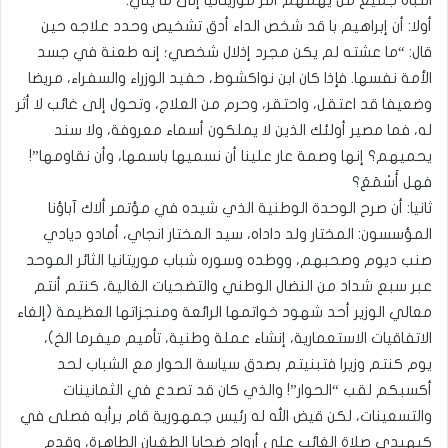
انتباه جميع من يهمهم أمر موريتانيا إلى ما يلي:
أولا: أن إبراهيم با قد شخص الداء أدق تشخيص وحدد علاجه حين
قال: “ما عشته لم يكن مجرد إذلال شخصي؛ إنه طعنة في جسد
الأمة نفسها. فإذا كان ابن نواكشوط، حفيد الوزراء والسفراء، مريضا
وضعيفا قد اعتقل، واحتقر، وحرم من العلاج، وتحول إلى غائب لا أثر
له، فما مصير أولئك الذين لا يملكون أسماء معروفة، ولا سند
يحميهم؟ إنها وصمة عار علينا أن نسميها باسمها، وأن نقاومها”!
فهل أَسْمَعَ؟
ثانيا: أن صرح الوحدة الوطنية الذي شيده في مؤتمر ألاك آباؤنا
المؤسسون: المختار ولد داداه، سيد المختار انجاي، أمادو ديادي
صنب ديوم وصحبهم، ووطده وسوره شباب موريتانيا الثائر الموحد
عبر سبع شداد من النضال الوطني والتضحيات الغالية، كنتم أنتم
معالي الوزير أحد شهود خواتمها الرائعة ومنجزاتها العظيمة (إلغاء
الاتفاقيات الاستعمارية، إنشاء عملة وطنية، تأميم ميفرما الخ)،
يوم كنتم وزيرا فتبنيتم بصدق سياسة الحوار مع الشباب لحد
أكسبكم لقب “الحوار”! والذي كان قد تصدع في الثمانينات
والتسعينات، لكن قيض الله له رئيس جمهورية قام برأبه فصلى في
كيهيدي صلاة الغائب على أرواح ضحايا الطغيان الطاهرة، وقدم