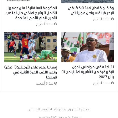
وفاة أو فقدان 144 شخصًا في
الحكومة السنغالية تعلن دعمها
البحر قبالة سواحل موريتاني
الكامل لترشيح اماكي صال لمنصب
الأمين العام للأمم المتحدة
منذ 3 أسابيع
منذ 3 أسابيع
تشاد تعفي مواطني الدول
إسبانيا تفوز على الأرجنتين(1-صفر)
الإفريقية من التأشيرة اعتبارا من 01
وتحرز اللقب للمرة الثانية في
يناير 2027
تاريخها
منذ 3 أسابيع
منذ 3 أسابيع
جميع الحقوق محفوظة لموقع الإخباري
برمجة وتصميم: شنقيط ميديا