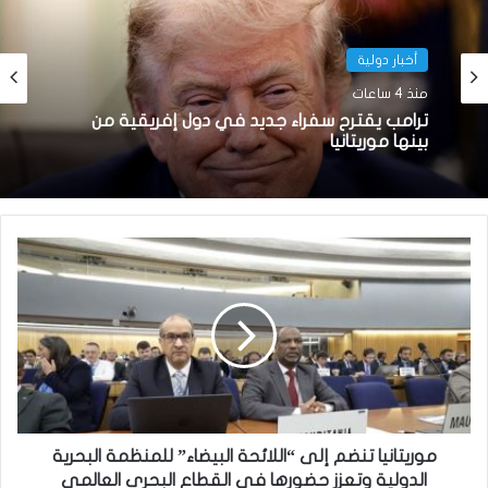
أخبار دولية
منذ 4 ساعات
ترامب يقترح سفراء جديد في دول إفريقية من
بينها موريتانيا
موريتانيا تنضم إلى “اللائحة البيضاء” للمنظمة البحرية
الدولية وتعزز حضورها في القطاع البحري العالمي