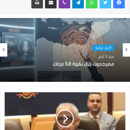
أخبار دولية
منذ 3 أيام
مصر:حدوث زلزال بقوة 5,6 درجات