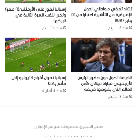
تشاد تعفي مواطني الدول
إسبانيا تفوز على الأرجنتين(1-صفر)
الإفريقية من التأشيرة اعتبارا من 01
وتحرز اللقب للمرة الثانية في
يناير 2027
تاريخها
منذ 3 أسابيع
منذ 3 أسابيع
الخرافة تحول دون حضور الرئيس
إسبانيا تحول أفراح 14يوليو إلى
الأرجنتيني مباراة نهائي كأس
مأتم بـ2ـ0
العالم التي يخوضها فريقه
منذ 4 أسابيع
منذ 3 أسابيع
جميع الحقوق محفوظة لموقع الإخباري
برمجة وتصميم: شنقيط ميديا