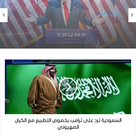
أخبار دولية
منذ أسبوع واحد
أخبار دولية
الولايات المتحدة تعلق خدمات التأشيرات في
منذ 5 أيام
نواكشوط و 22 دولة إفريقية اعتبارًا من 1 أغسطس
2026
مصر:حدوث زلزال بقوة 5,6 درجات
السعودية ترد على ترامب بخصوص التطبيع مع الكيان
الصهيوني