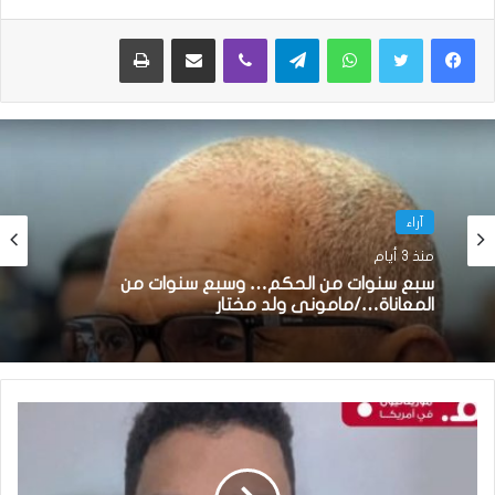
واتساب
تيلقرام
ڤايبر
مشاركة عبر البريد
طباعة
آراء
آراء
منذ أسبوع واحد
منذ 3 أيام
معاناة المواطنين بين أبواب الإدارات المغلقة
وحقهم في الوصول إلى المسؤول
سبع سنوات من الحكم… وسبع سنوات من
المعاناة…/مامونى ولد مختار