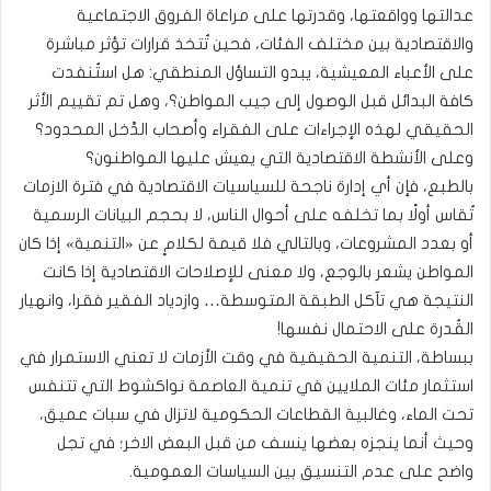
عدالتها وواقعتها، وقدرتها على مراعاة الفروق الاجتماعية
والاقتصادية بين مختلف الفئات، فحين تُتخذ قرارات تؤثر مباشرة
على الأعباء المعيشية، يبدو التساؤل المنطقي: هل استُنفدت
كافة البدائل قبل الوصول إلى جيب المواطن؟، وهل تم تقييم الأثر
الحقيقي لهذه الإجراءات على الفقراء وأصحاب الدَّخل المحدود؟
وعلى الأنشطة الاقتصادية التي يعيش عليها المواطنون؟
بالطبع، فإن أي إدارة ناجحة للسياسيات الاقتصادية في فترة الازمات
تُقاس أولًا بما تخلفه على أحوال الناس، لا بحجم البيانات الرسمية
أو بعدد المشروعات، وبالتالي فلا قيمة لكلامٍ عن «التنمية» إذا كان
المواطن يشعر بالوجع، ولا معنى للإصلاحات الاقتصادية إذا كانت
النتيجة هي تآكل الطبقة المتوسطة… وازدياد الفقير فقرا، وانهيار
القُدرة على الاحتمال نفسها!
ببساطة، التنمية الحقيقية في وقت الأزمات لا تعني الاستمرار في
استثمار مئات الملايين في تنمية العاصمة نواكشوط التي تتنفس
تحت الماء، وغالبية القطاعات الحكومية لاتزال في سبات عميق،
وحيث أنما ينجزه بعضها ينسف من قبل البعض الاخر؛ في تجل
واضح على عدم التنسيق بين السياسات العمومية.