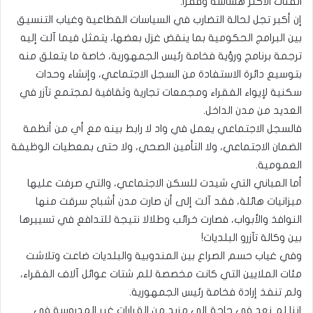
الفئات الأكثر هشاشة وفقرًا.
إن أكبر تجل لحالة التضارب في السياسات القطاعية وغياب التنسيق
بين البرامج الحكومية بما ينقض غزل بعضها، يتمثل فيما آلت إليه
ترجمة برنامج ورؤية فخامة رئيس الجمهورية، خاصة ما يتعلق منه
بتوسيع دائرة الاستفادة من السجل الاجتماعي، وإنشاء وحدات
سكنية لإيواء الفقراء ومجمعات تجارية وثقافية لمجتمع تآزر في
العديد من مدن الداخل.
فالسجل الاجتماعي يعمل في واد لا رابط بينه مع أي من أنظمة
الضمان الاجتماعي، ولا التأمين الصحي، ولا حتى بمعطيات الوظيفة
العمومية.
أما المباني التي شيدت للسكن الاجتماعي، والتي صرفت عليها
ميزانيات هائلة، فقد آلت إلى أن صارت مدن أشباح سرقت منها
النوافذ والأبواب، فصارت خرائب وطلالا نتيجة للتدافع في تسييرها
بين وكالة تآزرو البلديات!
وفي غياب حسم الصراع بين المندوبية والبلديات ضاعت وتلاشت
مئات الملايين التي كانت مخصصة للم شتات عوائل آلاف الفقراء،
ولم تنفذ إرادة فخامة رئيس الجمهورية.
إننا لم نعد في حاجة إلى مزيد من القرارات غير المدروسة في