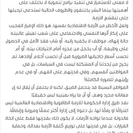
لا معنى للاستمرار في تنفيذ برامج تنموية لا نختلف على
أهميتها بينما البشر يختنقون والظروف الحالية تستدعى ترحيلها
حتى تنقشع الازمة.
ولعل الأخطر من الأزمة الاقتصادية نفسها، هو ذلك الإصرار العجيب
على إنكار أثرها النفسي والاجتماعي على شعب تعيش غالبيته
حالة إنهاك، موظف لا يكفيه راتبه، أو شاب فقد الأمل في الحصول
على وظيفة، أو أب يخجل من عجزه أمام احتياجات بيته، أو أم
تحسب أسعار حاجياتها الضرورية قبل أن تحسب أحلام أولادها، ثم
يخرج من يُحدثنا أن المشكلة ليست في السياسات، بل في
المواطنين أنفسهم، وفي قدرتهم على الفهم، أو في عدم
رؤيتهم للصورة الكاملة!
المواطن البسيط قد يتحمل الضيق، لكنه لا يحتمل أن يُقال له إن
معاناته مجرد وهم، أو أن ما يراه بعينيه ليس حقيقيًا.
نقد طرق إدارة الحكومة للازمة الطاقوية والاقتصادية العالمية ليس
اعتراضًا او رفضًا لها، بل دعوة إلى إدارة أكثر عمقًا ومرونة وإنصافًا،
فالدولة عندما تواجه الأزمات، لا يكون ذلك بقدرتها فقط على اتخاذ
القرارات، بل في قدرتها على توزيع كُلفة الأزمة بعدالة، وحماية