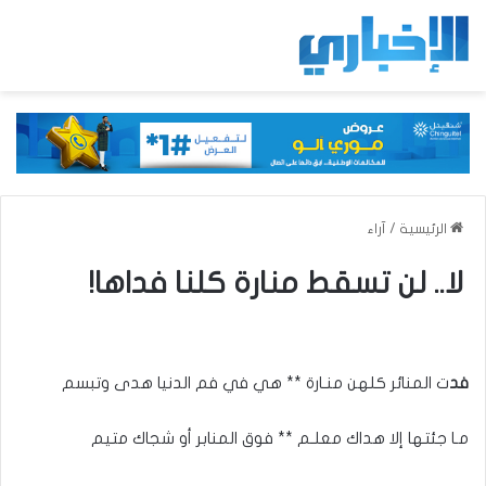
الرئيسية
/
آراء
لا.. لن تسقط منارة كلنا فداها!
فد
ت المنائر كلهن منـارة ** هي في فم الدنيا هدى وتبسم
مـا جئتها إلا هداك معلـم ** فوق المنابر أو شجاك متيم