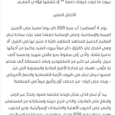
بيروت ما ذرفت عيونك دمعة ** إلا تلقفها فؤادي المغـرم.
الأخطل الصغير
يوم 4 أغسطس/ آب سنة 2020 كان يوما عصيبا على الأمتين
العربية والإسلامية، وعلى الإنسانية جمعاء! فقد نزلت بساحة لبنان
العظيم الجميل المجاهد المقاوم كارثة لا مثيل لها في التاريخ؛ ألا
وهي انفجار عاتٍ كالزلزال دمّر مرفأ بيروت العتيد وكثيرا من أحيائها
تدميرا شاملا، وأدى إلى سقوط نحو مائتي شهيد وخمسة آلاف
جريح، وأسفر عن كثير من المفقودين وبقاء خمسمائة ألف شخص
بلا مأوى؛ ناهيك عن فداحة الأضرار المادية والمعنوية التي من
ضمنها حرمان لبنان في ظروف الأزمة الاقتصادية والحصار الأمريكي
– ويده على الزناد- من خدمات أول وأعرق مرفأ في المنطقة!
بيد أن لبنان الذي شكل تاريخه ملحمة صمود وتحدٍّ عبر الزمن
وانتصارٍ على العاديات؛ والذي انتزع حريته واستقلاله من المستعمر،
وانتصر على الحروب الأهلية والاجتياحات الإسرائيلية، وحرر الجنوب
وهزم عدوان تموز 2006 وخلق موازنة رعب مع العدو الإسرائيلي،