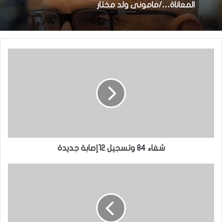
المعاناة…/مامونى ولد مختار
شفاء 84 وتسجيل 12إصابة جديدة