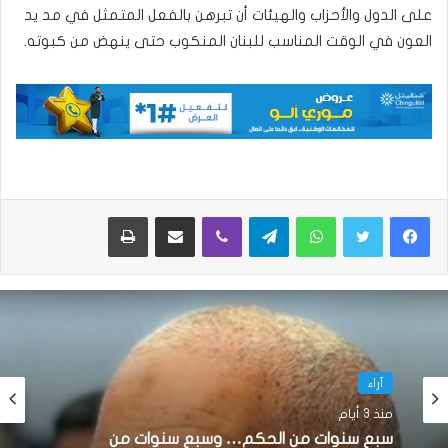
على الدول والأحزاب والهيئات أن تبرهن بالفعل المتمثل في مد يد
العون في الوقت المناسب للبنان المنكوب حتى ينهض من كبوته.
واتساب
تيلقرام
ڤايبر
مشاركة عبر البريد
طباعة
آراء
منذ 3 أيام
سبع سنوات من الحكم… وسبع سنوات من