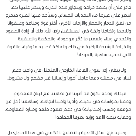
قادر على أن يضمد جراحه ويتجاوز هذه الكارثة وينتصر عليها كما
انتصر على غيرها من التحديات الجسام، وسيأخذ منها العبرة فيخرج
من نفق الدمار والحصار والأزمات الأخرى أكثر قوة ومناعة وعنفوانا
وتلاحما وتضامنا وثقة في المستقبل بإذن الله. ذلك أن إرادة الصمود
والتحدي وبناء وتعمير ما دُمِّر موجودة، والحكمة والعبقرية
والقيادة الرشيدة الراغبة في ذلك والعاكفة عليه متوفرة، والقوة
التي تحميه ساهرة بالمرصاد!
ولا يبقى إذن سوى العامل الخارجي المتمثل في واجب دعم
لبنان في محنته دعما عاجلا أخويا وإنسانيا غير مفخخ ولا مشروط.
فبذلك وحده نكون قد أعربنا عن تضامننا مع لبنان المفجوع،
وقمنا بمواساته في نكبته، وأدينا واجبنا اتجاهه، وساهمنا (كل من
موقعه وحسب إمكانياته) في دعم صمود قلعة ومنارة المقاومة،
وحماية بيضة الأمة وراية نصرها الخفاقة!
وعليه فإن رسائل التعزية والتضامن لا تكفي في هذا المجال؛ بل