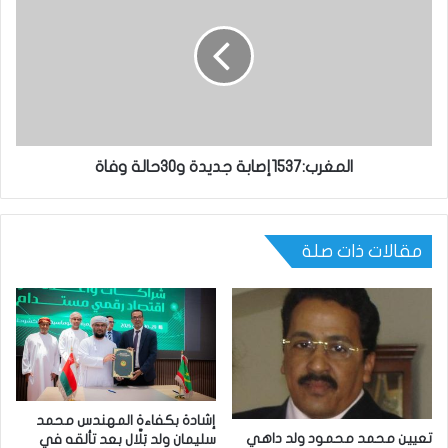
المغرب:1537إصابة جديدة و30حالة وفاة
مقالات ذات صلة
إشادة بكفاءة المهندس محمد
تعيين محمد محمود ولد داهي
سليمان ولد بَلَّال بعد تألقه في