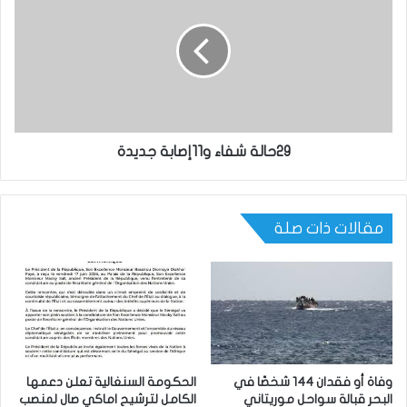
29حالة شفاء و11إصابة جديدة
مقالات ذات صلة
وفاة أو فقدان 144 شخصًا في
الحكومة السنغالية تعلن دعمها
البحر قبالة سواحل موريتاني
الكامل لترشيح اماكي صال لمنصب