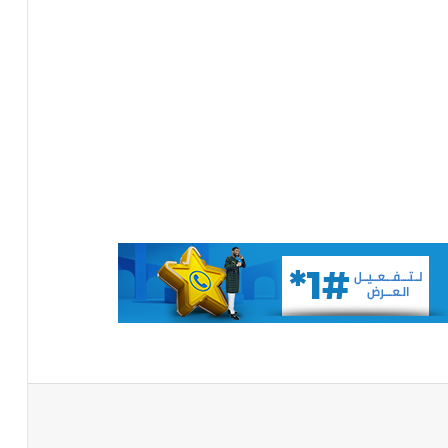
تعيين مكلف برئاسة الجمهورية
تساقطات مطرية على أربع
ولايات(مقاييس)
مجلس الوزراء يعقد اجتماعه الأسبوعي
تعيين رئيس للمجلس الوطني للتنظيم
تعيين مستشارين بديوان الوزير الأول
باعة