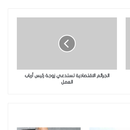
تساقطات مطرية على أربع
ولايات(مقاييس)
مجلس الوزراء يعقد اجتماعه الأسبوعي
تعيين رئيس للمجلس الوطني للتنظيم
الجرائم الاقتصادية تستدعي زوجة رئيس أرباب
العمل
تعيين مستشارين بديوان الوزير الأول
وزير العدل يترأس مراسم تبادل المهام بين
النقيب السابق والنقيب المنتخب للهيئة
الوطنية للمحامين