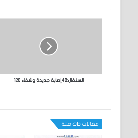
السنغال:43إصابة جديدة وشفاء 120
مقالات ذات صلة