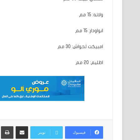
ولاته: 15 مم
انواودار: 15 مم
امبيكت لحواش: 30 مم
اظليم: 20 مم
مشاركة عبر البريد
ط
فيسبوك
تويتر