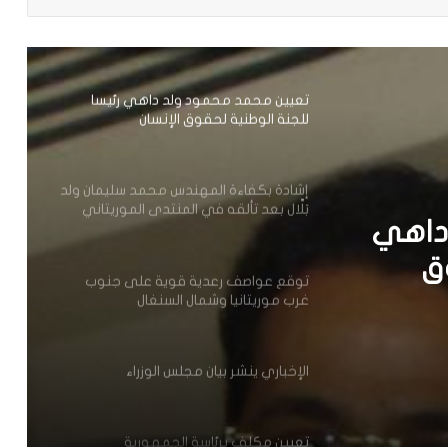
وزير العدل يترأس مراسم تبادل المهام بين
النقيب السابق والنقيب المنتخب للهيئة
الوطنية للمحامين
تعيين محمد محمود ولد داهي رئيسا
للجنة الوطنية لحقوق الإنسان
إشادة بكفاءة المهندس محمد سليمان ولد
بَلَّال بعد تألقه في المنتدى الموريتاني
داهي
العُماني
ق
توقع عواصف رعدية قوية على جنوب
غرب موريتانيا وشمال السنغال
الإخباري ينشر بيان مجلس الوزراء
تعيين مكلف برئاسة الجمهورية