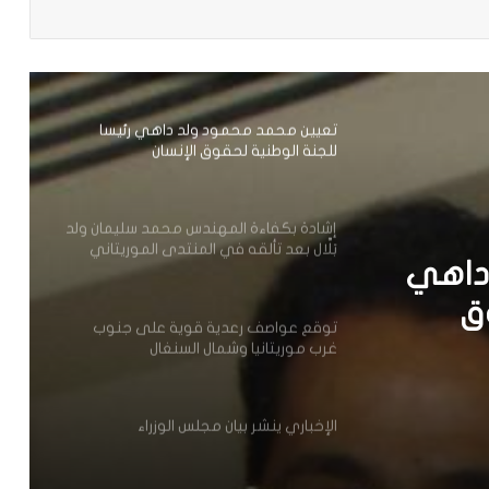
وزير العدل يترأس مراسم تبادل المهام بين
النقيب السابق والنقيب المنتخب للهيئة
الوطنية للمحامين
تعيين محمد محمود ولد داهي رئيسا
للجنة الوطنية لحقوق الإنسان
إشادة بكفاءة المهندس محمد سليمان ولد
بَلَّال بعد تألقه في المنتدى الموريتاني
داهي
العُماني
ق
توقع عواصف رعدية قوية على جنوب
غرب موريتانيا وشمال السنغال
الإخباري ينشر بيان مجلس الوزراء