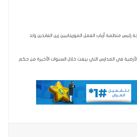
تعيين مكلف برئاسة الجمهورية
 رئيس منظمة أرباب العمل الموريتانيين زين العابدين ولد
تساقطات مطرية على أربع
ولايات(مقاييس)
أرضية في المدارس التي بيعت خلال السنوات الأخيرة من حكم
مجلس الوزراء يعقد اجتماعه الأسبوعي
تعيين رئيس للمجلس الوطني للتنظيم
تعيين مستشارين بديوان الوزير الأول
باعة