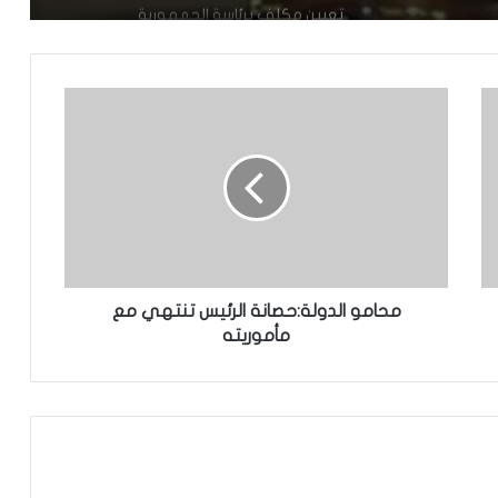
تعيين مكلف برئاسة الجمهورية
تساقطات مطرية على أربع
ولايات(مقاييس)
مجلس الوزراء يعقد اجتماعه الأسبوعي
تعيين رئيس للمجلس الوطني للتنظيم
محامو الدولة:حصانة الرئيس تنتهي مع
مأموريته
تعيين مستشارين بديوان الوزير الأول
وزير العدل يترأس مراسم تبادل المهام بين
النقيب السابق والنقيب المنتخب للهيئة
الوطنية للمحامين