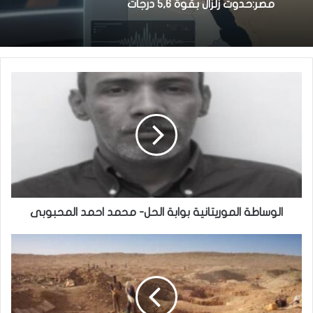
مصر:حدوث زلزال بقوة 5,6 درجات
الوساطة الموريتانية بوابة الحل- محمد احمد المحبوبى