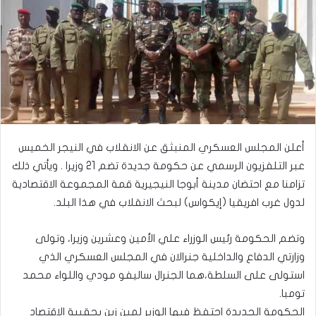
أعلن المجلس العسكري المنبثق عن الانقلاب في النيجر الخميس
عبر التلفزيون الرسمي عن حكومة جديدة تضم 21 وزيرا . ويأتي ذلك
تزامنا مع احتضان مدينة أبوجا النيجيرية قمة المجموعة الاقتصادية
لدول غرب افريقيا (إيكواس) لبحث الانقلاب في هذا البلد.
وتضم الحكومة رئيس الوزراء علي الأمين وعشرين وزيرا، وتولى
وزارتي الدفاع والداخلية جنرالان في المجلس العسكري الذي
استولى على السلطة،هما الجنرال ساليفو مودي واللواء محمد
تومبا.
الحكومة الجديدة احتفظ فيها الوزير لمين زين بحقيبة الاقتصاد