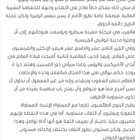
ان تبني ذلك يشكل خطأ فادح في التقدير وجهلا للجغرافيا البشرية
المالية. فبصفة عامة تطور الأمم لا يسير بنفس الوتيرة ولكن عجلة
التاريخ دائمة الدوران.
فالعرب في مرحلة معينة سيطروا وتوسعت فتوحاتهم إلى أن
وصلوا مدينة ابواتيي الفرنسية.
وفي القرن الثامن عشر والتاسع عشر هيمن الإنكليز والفرنسيون
على العالم، وبعد الحرب العالمية الثانية أصبحت قيادة العالم في
أيدي الأمريكيين والروس، وغدا سيأتي دور الصينيين وهلم جرا. لا
يوجد حكم نهائي في هذا المجال فبالعمل وحده والإنجازات
العظام تتمايز الشعوب وتتقدم وإنه من غير المعقول أن نحاول أن
نسير أسرع مما هو متوقع وأن نفتح باب منافسة بعيدة من أن
تكون متساوية الأطراف.
يطرح الزنوج الطائفيون، تلازما مع المساواة الإثنية، المساواة
اللغوية ويعلنون أن اللغات متساوية، أما في هذه النقطة فإنهم
مصيبون جزئيا، باعتبار أن تعريف اللغة هو أنها أداة تواصل وهذا
صحيح، ولكن مستوى تطور اللغات يختلف وكذلك مستوى
إشعاعها الدولي.