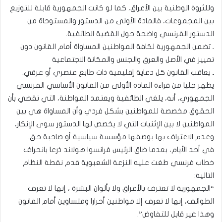
وللثروة الوطنية بين الأعراق، كما لو كانت الجمهورية قابلة للتوزيع
بين المجموعات، فالمادة الأولى من الدستور والمستوحاة من
الدستور الفرنسي واضحة حول القضية الطائفية.
ـ تضمن الجمهورية لكافة المواطنين المساواة أمام القانون دون
تمييز في الأصل والعرق والجنس والمكانة الاجتماعية
ـ يعاقب القانون كل دعاية إقليمية ذات طابع عنصري أو عرقي.
يظهر جليا من قراءة المادة الأولى من القانون الأساسي الفرنسي
الجمهوري، أنه، يلغي الطائفية ويعتمد المواطنة، التي تقضي بأن
الحقوق مخصصة للمواطنين بشكل فردي وأن المساواة هي بين
المواطنين لا بين الإثنيات التي لا يخصص لها الدستور سوى الإنكار،
وعدم الاعتراف بها بوصفها مؤسسة سياسية أو صاحبة حق.
في أحد الأيام، بعدما ضاق الرئيس فرانسوا هولاند ذرعا بانحراف
خطاب فرنسي طغت عليه النزعة الشعبوية قدم نقطة النظام
التالية:
“الجمهورية لا تعترف بالأعراق ولا بألوان البشرة ، إنها لا تعرف
الطوائف، إنها لا تعرف إلا مواطنين أحرارا ومتساوين أمام القانون
وهذا غير قابل للتفاوض”.