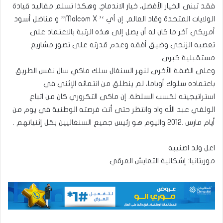
فقد تبنى الخيار الأفضل، خيار الاندماج. وهكذا تسلم مقاليد قيادة
الولايات المتحدة وقاد العالم. إن أي ‘’ Malcom X’’ و مناضل أسود
أمريكي آخر ما كان له أن يصل إلى هذه الرتبة بالاعتماد على
تعصبه الزنجي وضيق أفقه وعدم قدرته على تصور مشاريع
مستقبلية كبرى.
وعلى الضفة الأخرى لنهر السنغال سلك ماكي سال نفس الطريق
باعتماده سلوك أوباما، لم ينطلق من انتمائه الإثني في
استراتيجيته لكسب السلطة. إن ماكى التكروري كان من اتباع
الولفي عبد الله واد وانتظر حتى أتت فرصته الوطنية في يوم من
أيام مارس .2012 واليوم هو رئيس جميع السنغاليين بكل إثنياتهم .
اعل ولد اصنيبه
موريتانيا: إشكالية التعايش العرقي