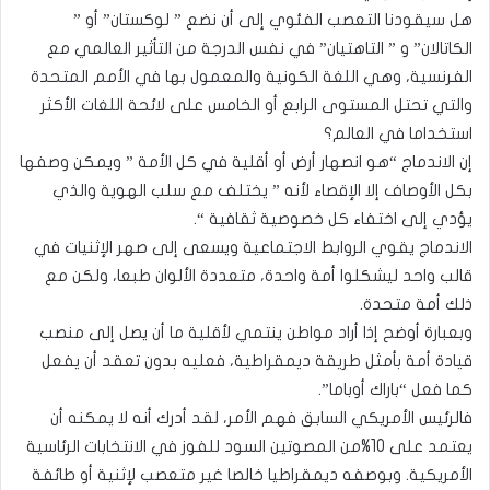
هل سيقودنا التعصب الفئوي إلى أن نضع ” لوكستان” أو ”
الكاتالان” و ” التاهتيان” في نفس الدرجة من التأثير العالمي مع
الفرنسية، وهي اللغة الكونية والمعمول بها في الأمم المتحدة
والتي تحتل المستوى الرابع أو الخامس على لائحة اللغات الأكثر
استخداما في العالم؟
إن الاندماج “هو انصهار أرض أو أقلية في كل الأمة ” ويمكن وصفها
بكل الأوصاف إلا الإقصاء لأنه ” يختلف مع سلب الهوية والذي
يؤدي إلى اختفاء كل خصوصية ثقافية “.
الاندماج يقوي الروابط الاجتماعية ويسعى إلى صهر الإثنيات في
قالب واحد ليشكلوا أمة واحدة، متعددة الألوان طبعا، ولكن مع
ذلك أمة متحدة.
وبعبارة أوضح إذا أراد مواطن ينتمي لأقلية ما أن يصل إلى منصب
قيادة أمة بأمثل طريقة ديمقراطية، فعليه بدون تعقد أن يفعل
كما فعل “باراك أوباما”.
فالرئيس الأمريكي السابق فهم الأمر، لقد أدرك أنه لا يمكنه أن
يعتمد على 10%من المصوتين السود للفوز في الانتخابات الرئاسية
الأمريكية. وبوصفه ديمقراطيا خالصا غير متعصب لإثنية أو طائفة