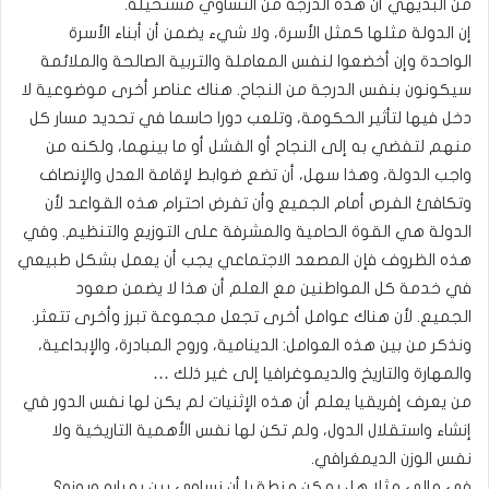
من البديهي أن هذه الدرجة من التساوي مستحيلة.
إن الدولة مثلها كمثل الأسرة، ولا شيء يضمن أن أبناء الأسرة
الواحدة وإن أخضعوا لنفس المعاملة والتربية الصالحة والملائمة
سيكونون بنفس الدرجة من النجاح. هناك عناصر أخرى موضوعية لا
دخل فيها لتأثير الحكومة، وتلعب دورا حاسما في تحديد مسار كل
منهم لتفضي به إلى النجاح أو الفشل أو ما بينهما، ولكنه من
واجب الدولة، وهذا سهل، أن تضع ضوابط لإقامة العدل والإنصاف
وتكافئ الفرص أمام الجميع وأن تفرض احترام هذه القواعد لأن
الدولة هي القوة الحامية والمشرفة على التوزيع والتنظيم. وفي
هذه الظروف فإن المصعد الاجتماعي يجب أن يعمل بشكل طبيعي
في خدمة كل المواطنين مع العلم أن هذا لا يضمن صعود
الجميع. لأن هناك عوامل أخرى تجعل مجموعة تبرز وأخرى تتعثر.
ونذكر من بين هذه العوامل: الدينامية، وروح المبادرة، والإبداعية،
والمهارة والتاريخ والديموغرافيا إلى غير ذلك …
من يعرف إفريقيا يعلم أن هذه الإثنيات لم يكن لها نفس الدور في
إنشاء واستقلال الدول، ولم تكن لها نفس الأهمية التاريخية ولا
نفس الوزن الديمغرافي.
في مالي مثلا هل يمكن منطقيا أن نساوي بين بمباره وبوزو؟