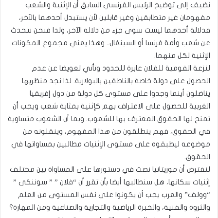
نضيف إلى توضيح الرئيس الفرنسي السابق أن الإثنية والشعب
مفهومان غير متطابقين وغير قابلين لأن يستبدل أحدهما بالآخر،
فدلالة أحدهما ليست سوى جزء من دلالة الآخر، ولذا فنحن نتحدث
عن شعب وأمة فرنسا أو السينغال.. وهذا يعني مجموع المكونات
الإثنية لكل منهما.
لنزعة القومية للفلان عابرة للحدود وتأتي تعويضا عن عدم
الحصول على دولة خاصة بالناطقين بالبولارية. لذا نجد منظريها
يناضلون أينما وجدوا على مستوى كل دولة من دول إفريقيا
الغربية للحصول على الاعتراف بهم كإثنية بمثابة شعب ويجب أن
تمنح لها الحقوق المعترف بها للشعوب. وبما أن الشعوب متساوية
في الحقوق، فهم ينطلقون من هذا المفهوم، وينقلونه من
موضوعه ليطبقوه على مستوى الإثنيات مطالبين بمساواتها في
الحقوق.
لنفترض أن موريتانيا نصت في دستورها على المساواة بين مختلف
إثنيات سكانها، هل سنطالبها أيضا بأن تقرر أن “فلان ” ” سوننكى ”
“وولف” والعرب يجب أن يكونوا على نفس المستوى من العلم
والثروة والفنية، والخبرة الرياضية والتجارية والصناعية ومن المهارة؟