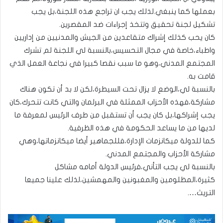
بعملها كما ينبغي.لذلك يجب ان تراجع هذه اللجنة،بل يجب
تشكيل لجنة تحقيق وتتخذ إجراءات ضد المقصرين.
كان يحب كذلك إشراك متقاعدين من الجيش والمدنيين من إداريين
واطباء،خاصة في مجال التحسيس،بالنسبة لي اللجنة لم تشرك
المجتمع المدني،وهو ما سبب نقصا كبيرا في نجاعة العمل الذي
قامت به.
بالنسبة لي،الوضع لا يزال تحت السيطرة،لكن لا بد أن تكون هناك
مشاركة،فهذه الأحزاب الممثلة في البرلمان والتي كانت تتحرك،كان
يجب إشراكها،بل كان يجب أن تستقبل من طرف الرئيس لمعرفة ما
لديها من ما يساعد الحكومة في هذه الظرفية.
كما للدولة ميكانزمات الإدارة،فللجماهير أيضا ميكانزماتها،وهي
مشاركة الأحزاب والمجتمع المدني.
بالنسبة لي يجب التأني،فرئيس الدولة أمامه مشاكل
كثيرة،المظلومين والمغبونين والمهمشين،لذلك علينا جميعا
التريث….