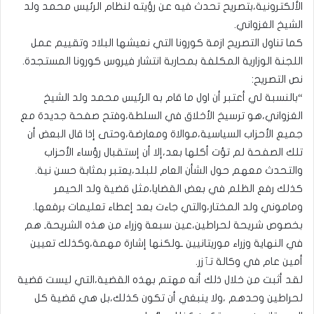
الألكترونية،بتصريح تحدث فيه عن رؤيته لنظام الرئيس محمد ولد
الشيخ الغزواني.
كما تناول التصريح ازمة كورونا التي نعيشها البلاد وتقييم عمل
اللجنة الوزارية المكلفة بمحاربة انتشار فيروس كورونا المستجدة.
نص التصريح:
“بالنسبة لي أعتبر أن اول ما قام به الرئيس محمد ولد الشيخ
الغزواني،هو ترسيخ الأخلاق في السلطة،وفتح صفحة جديدة مع
جميع الأحزاب السياسية،موالاة ومعارضة،وحتى إذا قال البعض أن
تلك الصفحة لم تؤت أكلها بعد،إلا أن إستقبال رؤساء الأحزاب
والتحدث معهم حول الشأن العام للبلد،يعتبر بمثابة حسن نية.
كذلك رفع الظلم في بعض القضايا،مثل قضية ولد الحيمر
وماموني ولد المختار،والتي جاءت بعد إعطاء تعليمات برفعها.
بخصوص شريحة لحراطين،عين سبعة وزراء من هذه الشريحةـ هم
في النهاية وزراء موريتانيين ـولكنها إشارة مهمة،وكذلك تعيين
أمين عام في وكالة تٱزر.
لقد أثبت من خلال ذلك أنه مهتم بهذه القضية،التي ليست قضية
لحراطين وحدهم ،ولا ينبغي أن تكون كذلك،بل هي قضية كل