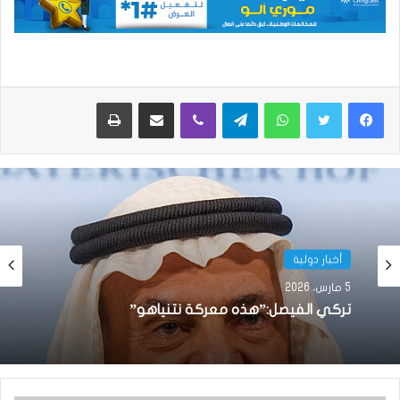
واتساب
تيلقرام
ڤايبر
مشاركة عبر البريد
طباعة
أخبار دولية
5 مارس، 2026
تركي الفيصل:”هذه معركة نتنياهو”