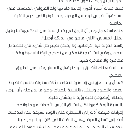
الموريتانيين ويجب تكون كذلك دائما.
طبعا هناك أشياء أخرى إجابية،جاء بها ولد الغزواني،انعكست على
الساحة،وأدت إلى نوع من الهدوء،بعد التوتر الذي طبع الفترة
الماضية.
هناك استعجال،رغم أن الرجل لم يكمل سنة في الحكم،وكما يقول
المثل الحساني،”اللي ماهو في الديگه أرجيل”.
رئاسة الدولة لها إكراهاتها،ولا يمكن تغيير كل شيء في لحظة.بل
لابد من وضع استراتيجية،تمكن من تصحيح الإختلالات،بطريقة لا
مخاطرة ولا مغامرة فيها.
ما دامت هناك الأخلاق والوطنية،فإن المسار يعتبر في الطريق
الصحيح.
كما أن ولد الغزواني زاد فترة التقاعد بثلاث سنوات بالنسبة لضباط
الصف والجنود وسنتين بالنسبة للصباط ،وهو ما يدل على أن الرجل
يمتلك رؤية،ومن لديه رؤية لا يخشى عليه.
بالنسبة لأزمة كورونا،كان استباق الرئيس للأحداث مهما واتخذ
إجراءات،مهمة أدت إلى السيطرة على الوباء بسرعة،لكن التدخلات
أدت إلى تسلل المرضى،في الوقت الذي كان الوباء يحيط بنا.
يبدولي أن اللجنة الوزارية المكلفة بمحاربة انتشار كورونا،لم تقم