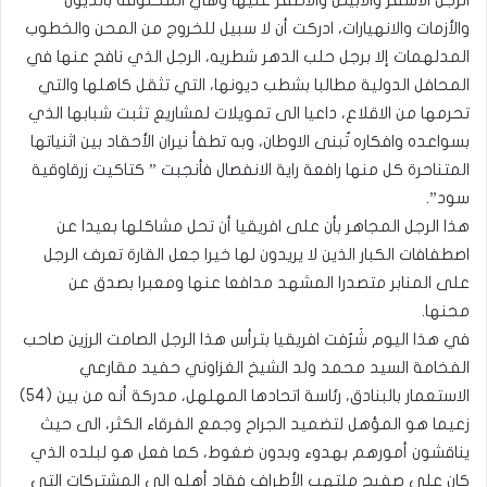
والأزمات والانهيارات، ادركت أن لا سبيل للخروج من المحن والخطوب
المدلهمات إلا برجل حلب الدهر شطريه، الرجل الذي نافح عنها في
المحافل الدولية مطالبا بشطب ديونها، التي تثقل كاهلها والتي
تحرمها من الاقلاع، داعيا الى تمويلات لمشاريع تثبت شبابها الذي
بسواعده وافكاره تُبنى الاوطان، وبه تطفأ نيران الأحقاد بين اثنياتها
المتناحرة كل منها رافعة راية الانفصال فأنجبت ” كتاكيت زرقاوقية
سود”.
هذا الرجل المجاهر بأن على افريقيا أن تحل مشاكلها بعيدا عن
اصطفافات الكبار الذين لا يريدون لها خيرا جعل القارة تعرف الرجل
على المنابر متصدرا المشهد مدافعا عنها ومعبرا بصدق عن
محنها.
في هذا اليوم شَرُفت افريقيا بترأس هذا الرجل الصامت الرزين صاحب
الفخامة السيد محمد ولد الشيخ الغزاوني حفيد مقارعي
الاستعمار بالبنادق، رئاسة اتحادها المهلهل، مدركة أنه من بين (54)
زعيما هو المؤهل لتضميد الجراح وجمع الفرقاء الكثر، الى حيث
يناقشون أمورهم بهدوء وبدون ضغوط، كما فعل هو لبلده الذي
كان على صفيح ملتهب الأطراف فقاد أهله الى المشتركات التي