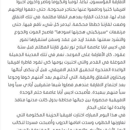
الافارقة المؤسسون، تباعا، لومبا وانكروما وناصر وآخرون أحبوا
افريقيا كثيرا ودافعوا عنها بحناجر مبحوحة، حتى دفعوا ارواحهم
فداء لها، فدخلت القارة بعدهم انفاقا مظلمة. في تلك الانفاق
وضعت لقارتنا خططا محكمة، ليدمر كل شيء نافع فيها، حتى
مرتفعات “سيرنكيتي هجرتها اسودها” فاصبح الموت والجوع
والتشرد سمتها ،فمنذ ازيد من عقد وسفن استقرارها تمور.
في اديس ابابا عاصمة انبلاج نور نفق قارتنا المظلم قبل ستة
عقود، كان الأفارقة على الموعد، نعم في تلك المدينة الجميلة
الموغلة في القدم والتي اختيرت يومها كي تقود قاطرة افريقيا
الواعدة المتحررة لتحقيق الحلم الافريقي، قبل أن ينكص أبنائها
ويختارون الشقاق والفرقة، التي أبدلتهم بعد أمنهم خوفا وجوعا
بعد اجتماع الافارقة عندهم فصاروا شيعا متفرقين أيادي سبأ وما
سبأ منهم ببعيدة، فأصبحت اديس أبابا عاصمة حلم الوحدة
الافريقية محصورة بين جبالها محاطة بدول كانت مدنها منافذ
واعدة لها على البحار.
في هذا اليوم المبارك اختارت افريقيا الحزينة المكلومة التي
تعاورتها الخطوب وسدت امامها الدروب وأصبحت مسرحا لتكالب
الرجل الأشقر والأبيض والاصفر عليها وهي المخنوقة بالديون