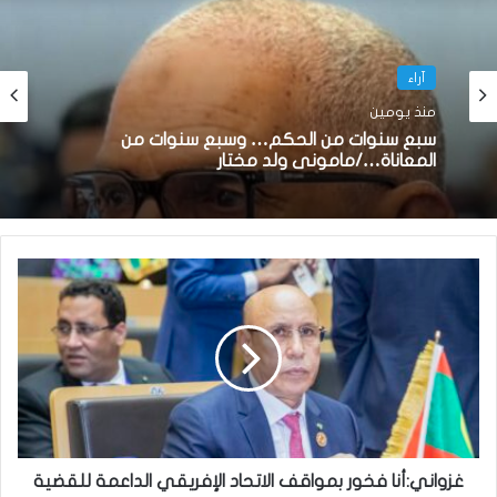
آراء
آراء
منذ أسبوع واحد
منذ يومين
معاناة المواطنين بين أبواب الإدارات المغلقة
وحقهم في الوصول إلى المسؤول
سبع سنوات من الحكم… وسبع سنوات من
المعاناة…/مامونى ولد مختار
غزواني:أنا فخور بمواقف الاتحاد الإفريقي الداعمة للقضية