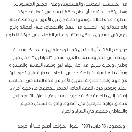
من المنتسبين المدنيين والعسكريين وعلى جميع المستويات.
وهنا يؤكد المؤلف أن نجاح حركة البعث في توظيف حركة
التطوع هذه لصالح توسعها كانت من بين الأمور التي دفعت نظام
ولد هيداله إلى الخشية من البعث والانقضاض على أعضائه والزج
بهم في السجون ، ولكن باعتقالهم تم القضاء على حركة التطوع.
⁃ويوضح الكاتب أن البعثيين قد انتهجوا في وقت مبكر سياسة
تهدف إلى دمج واستيعاب العرب السمر “لحراطين ” ضمن خيار
وطني وتحرك سريع من أجل إنهاء الرق ويثمن التعايش والمساواة ،
وبدأت تلك السياسة بالضغط على النظام لإصدار قوانين تجرم الرق
من جهة واتخاذ خطوات لتعيين الأطر من هذه الفئة في المناصب
العليا وتوفير فرص العمل الخاص المثمر لبعضهم من جهة أخرى.
إضافة إلى ذلك فقد كلف حزب البعث بعض الرفاق بالتوجه إلى
مناطق تواجد لحراطين في آفطوط وآدوابه للسكن معهم
والتعاطي معهم في السراء والضراء
⁃وبخصوص ١٦ مارس ١٩٨١ : يقول المؤلف أصبح جليا أن حركة