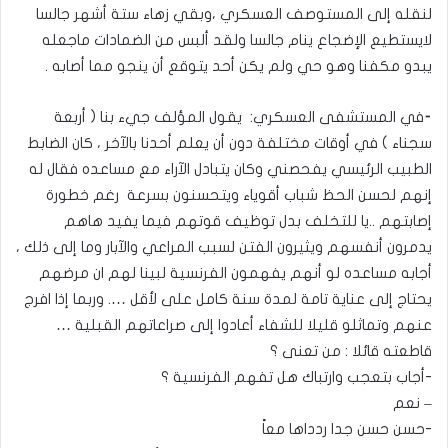
لنقله إلى المستوصف العسكري ،وبقي زهاء ستة أشهر جالسا
لايستطيع الإضجاع ينام جالسا ولقد ألبس من الضمادات ماجعله
يبدو مكفنا وهو حي ولم يكن أحد يتوقع أن ينجو مما أصابه .
⁃في المستشفى العسكري: يقول المؤلف جيء بنا ( أربعة
سجناء ) في أوقات مختلفة دون أن يعلم أحدنا بالآخر ، كان الضابط
الطبيب الرئيسي يفحصني وكان يتبادل الآراء مع مساعده فقال له
إنهم لحسن الحظ شباب أقوياء ويتحسنون بسرعة رغم خطورة
إصابتهم ..يا للتخلف بدل توظيف قوتهم فيما يفيد هاهم
يدمرون أنفسهم ويثيرون الفتن لسبب المراعي والآبار وما إلى ذلك ،
أجابه مساعده لو أنهم يفهمون الفرنسية لبينا لهم ان مرضهم
يحتاج إلى عناية تامة لمدة سنة كامل على لأقل …. وربما إذا افرج
عنهم وتماثلو قليلا للشفاء أعادوا إلى صراعاتهم القبلية …
قاطعته قائلا : من تعنى ؟
-أجاب بتعجب وارتباك هل تفهم الفرنسية ؟
– نعم
-حسن حسن جدا ردداها معاً