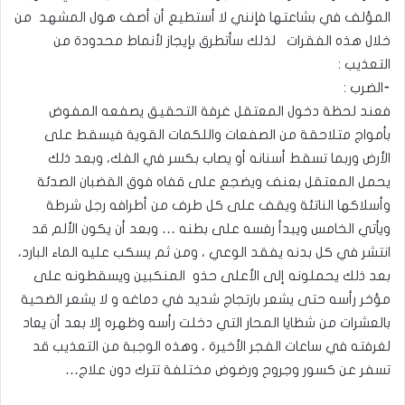
المؤلف في بشاعتها فإنني لا أستطيع أن أصف هول المشهد من
خلال هذه الفقرات لذلك سأتطرق بإيجاز لأنماط محدودة من
التعذيب :
⁃الضرب :
فعند لحظة دخول المعتقل غرفة التحقيق يصفعه المفوض
بأمواج متلاحقة من الصفعات واللكمات القوية فيسقط على
الأرض وربما تسقط أسنانه أو يصاب بكسر في الفك، وبعد ذلك
يحمل المعتقل بعنف ويضجع على قفاه فوق القضبان الصدئة
وأسلاكها الناتئة ويقف على كل طرف من أطرافه رجل شرطة
ويأتي الخامس ويبدأ رفسه على بطنه … وبعد أن يكون الألم قد
انتشر في كل بدنه يفقد الوعي ، ومن ثم يسكب عليه الماء البارد،
بعد ذلك يحملونه إلى الأعلى حذو المنكبين ويسقطونه على
مؤخر رأسه حتى يشعر بارتجاج شديد في دماغه و لا يشعر الضحية
بالعشرات من شظايا المحار التي دخلت رأسه وظهره إلا بعد أن يعاد
لغرفته في ساعات الفجر الأخيرة ، وهذه الوجبة من التعذيب قد
تسفر عن كسور وجروح ورضوض مختلفة تترك دون علاج…