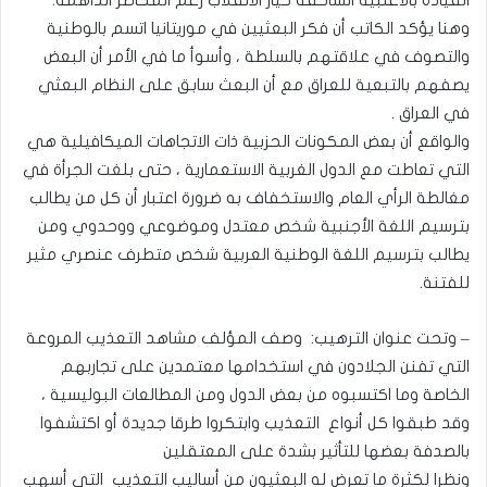
القيادة بالأغلبية الساحقة خيار الانقلاب رغم المخاطر الداهمة.
وهنا يؤكد الكاتب أن فكر البعثيين في موريتانيا اتسم بالوطنية
والتصوف في علاقتهم بالسلطة ، وأسوأ ما في الأمر أن البعض
يصفهم بالتبعية للعراق مع أن البعث سابق على النظام البعثي
في العراق .
والواقع أن بعض المكونات الحزبية ذات الاتجاهات الميكافيلية هي
التي تعاطت مع الدول الغربية الاستعمارية ، حتى بلغت الجرأة في
مغالطة الرأي العام والاستخفاف به ضرورة اعتبار أن كل من يطالب
بترسيم اللغة الأجنبية شخص معتدل وموضوعي ووحدوي ومن
يطالب بترسيم اللغة الوطنية العربية شخص متطرف عنصري مثير
للفتنة.
– وتحت عنوان الترهيب: وصف المؤلف مشاهد التعذيب المروعة
التي تفنن الجلادون في استخدامها معتمدين على تجاربهم
الخاصة وما اكتسبوه من بعض الدول ومن المطالعات البوليسية ،
وقد طبقوا كل أنواع التعذيب وابتكروا طرقا جديدة أو اكتشفوا
بالصدفة بعضها للتأثير بشدة على المعتقلين
ونظرا لكثرة ما تعرض له البعثيون من أساليب التعذيب التي أسهب