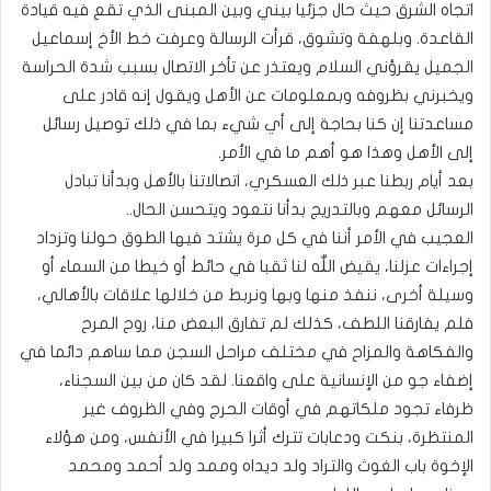
اتجاه الشرق حيث حال جزئيا بيني وبين المبنى الذي تقع فيه قيادة
القاعدة. وبلهفة وتشوق، قرأت الرسالة وعرفت خط الأخ إسماعيل
الجميل يقرؤني السلام ويعتذر عن تأخر الاتصال بسبب شدة الحراسة
ويخبرني بظروفه وبمعلومات عن الأهل ويقول إنه قادر على
مساعدتنا إن كنا بحاجة إلى أي شيء بما في ذلك توصيل رسائل
إلى الأهل وهذا هو أهم ما في الأمر.
بعد أيام ربطنا عبر ذلك العسكري، اتصالاتنا بالأهل وبدأنا تبادل
الرسائل معهم وبالتدريج بدأنا نتعود ويتحسن الحال..
العجيب في الأمر أننا في كل مرة يشتد فيها الطوق حولنا وتزداد
إجراءات عزلنا، يقيض اللّٰه لنا ثقبا في حائط أو خيطا من السماء أو
وسيلة أخرى، ننفذ منها وبها ونربط من خلالها علاقات بالأهالي،
فلم يفارقنا اللطف، كذلك لم تفارق البعض منا، روح المرح
والفكاهة والمزاح في مختلف مراحل السجن مما ساهم دائما في
إضفاء جو من الإنسانية على واقعنا. لقد كان من بين السجناء،
ظرفاء تجود ملكاتهم في أوقات الحرج وفي الظروف غير
المنتظرة، بنكت ودعابات تترك أثرا كبيرا في الأنفس، ومن هؤلاء
الإخوة باب الغوث والتراد ولد ديداه وممد ولد أحمد ومحمد