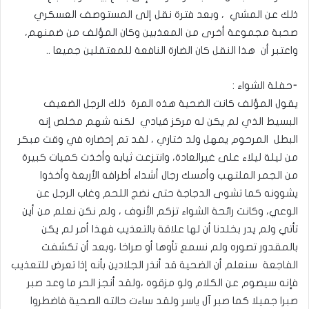
ذلك عن المشي ، وبعد فترة نقل إلى المستوصف العسكري
صحبة مجموعة أخرى من المعذبين وكان المؤلف من ضمنهم،
واعتبر أن هذا النقل كان الضارة النافعة للمعتقلين جميعا ..
⁃حفلة الشواء :
يقول المؤلف كانت الضحية هذه المرة ذلك الرجل الضعيف
البسيط الذي لم يكن له مركز قيادي لكنه شهم مخلص إنه
البطل المرحوم يمهل ولد ختاري ، لقد تم إحضاره في وقت مبكر
من ليلة ليلاء على غيرالعادة، وانتزعت ثيابه وأخذت كميات كبيرة
من الجمر الملتهب وأمسك رجال أشداء أطرافه الأربعة وأخذوا
يشوونه كما تشوى الدجاجة حتى نضج اللحم وغاب الرجل عن
الوعي، وكانت رائحة الشواء تزكم الأنوف ، ولم نكن نعلم من أين
تأتي ولم يدر بخلدنا أن لها علاقة بالتعذيب فهذا أمر لم يكن
بالمقدور تصوره ولم نسمع تأوها أو صراخا ،وبعد أن تكشفت
الفاجعة سنعلم أن الضحية قد أنذر الجلادين بأنه إذا تعرض للتعذيب
فإنه سيصوم عن الكلام ولو مزقوه ،ولقد أنجز الحر ما وعد صبر
صبرا جميلا كما صبر آل ياسر ولقد ساءت حالته الصحية فاضطروا