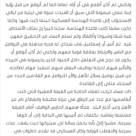
ولكني لم أكن أطمع في أن أراه، تماما كما لم أتوقع من قبل رؤية
ابنة عمي ميمونة التي سبق أن اقتيدت عنوة في ليلية من ليالي
الاستجواب إلى قاعدة الهندسة العسكرية حينما كنت فيها. وكما
ذكرت سابقا كانت قاعدة الهندسة، سجنا كبيرا زج بمئات الأشخاص
فيه شبابا وشيوخا وأطفالا ولم تسلم النساء من التحقيق معهن
فيه. لم أنس أن إسماعيل شاب شجاع، له قدرة مذهلة في التواصل
مع الناس والارتباط بعلاقة قوية معهم ولكني لم أكن أتوقع أن
يكون قد نجح في التغلغل داخل الجنود الذين يحرسونه في اجريده
والتأثير فيهم لدرجة توظيف البعض منهم لتنفيذ مهام لصالحه،
من قبيل توصيل رسائل للأهل والأن للتواصل مع القادمين الجدد من
السجناء مثلي إلى القاعدة.
ذات مساء خرجت لقضاء الحاجة من الغرفة الصغيرة التي كنت
أتقاسمها مع عدد من الرفاق في عزلة مطبقة وانقطاع تام عن
الأهل وعن أخبار البلد.. فجأة همهم الحارس الواقف أمام الغرفة
ممتشقا رشاشه، بكلمات لم أتبينها في البداية إلى أن كررها
بسرعة، مشيرا إليّ بأنه يحمل رسالة لي سيتركها حيث يقف.. عدت
بسرعة والتقطت الورقة وكان العسكري قد تقدم خطوات في