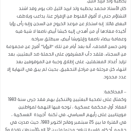
يحظيه ولد ابريد الليل.
كان الأستاذ محمد يحظيه ولد ابريد الليل ذات يوم وقد اشتد
التشاؤم حتى لا أقول القنوط من الإفراج عنا، يداعب ويلاطف
البعض قائلا: إنه استخار عن موعد الخروج من السجن وإنه رأى رؤيا
أكيدة مفادها أن من أهدى إليه كبشا أبيض ناصعا لا شية فيه
وعمامة بيضاء ناصعة وإيلويشا أبيض، سيطلق سراحه.
ومن حسن الصدف، أنه بعد أيام من تلك “الرؤيا” أفرج عن مجموعة
من السجناء، فلقد دأب المشرفون على الحملة ضد البعثيين، بعد
تزايد أعداد المعتقلين، على إطلاق وجبة من الموقوفين بعد
انتهاء كل مرحلة من مراحل التحقيق، بحيث لم يبق في النهاية إلا
عدد محدود.
– المحاكمة:
وكمثال على تضحية البعثيين والتنكيل بهم فقد جرى سنة 1983
انعقاد أول محكمة عسكرية ، توجه فيها التهمة لمواطنين
موريتانيين على رأيهم السياسي، في ثكنة أجريدة العسكرية ،
في الفترة ما بين 25 سبتمبر وفاتح اكتوبر 1983، حيث صدرت في
حقهم أحكام قاسية تتراوح مدتها ما بين 12 إلى10سنوات نافذة و5