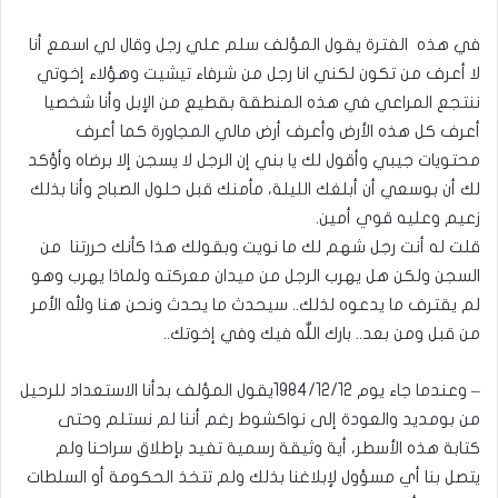
في هذه الفترة يقول المؤلف سلم علي رجل وقال لي اسمع أنا
لا أعرف من تكون لكني انا رجل من شرفاء تيشيت وهؤلاء إخوتي
ننتجع المراعي في هذه المنطقة بقطيع من الإبل وأنا شخصيا
أعرف كل هذه الأرض وأعرف أرض مالي المجاورة كما أعرف
محتويات جيبي وأقول لك يا بني إن الرجل لا يسجن إلا برضاه وأؤكد
لك أن بوسعي أن أبلغك الليلة، مأمنك قبل حلول الصباح وأنا بذلك
زعيم وعليه قوي أمين.
قلت له أنت رجل شهم لك ما نويت وبقولك هذا كأنك حررتنا من
السجن ولكن هل يهرب الرجل من ميدان معركته ولماذا يهرب وهو
لم يقترف ما يدعوه لذلك.. سيحدث ما يحدث ونحن هنا ولله الأمر
من قبل ومن بعد.. بارك اللّٰه فيك وفي إخوتك..
– وعندما جاء يوم 1984/12/12يقول المؤلف بدأنا الاستعداد للرحيل
من بومديد والعودة إلى نواكشوط رغم أننا لم نستلم وحتى
كتابة هذه الأسطر، أية وثيقة رسمية تفيد بإطلاق سراحنا ولم
يتصل بنا أي مسؤول لإبلاغنا بذلك ولم تتخذ الحكومة أو السلطات