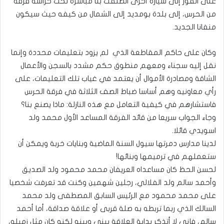
على الفور إلى سيارة أخرى انطلقت بنا مباشرة تحت حراسة فرقة
من الحرس، إلى بلدة بومديد إلى الشمال من كيفه حيث سيكون
منفانا الجديد.
وكان على حاكم المقاطعة الذي لم يزود بتعليمات محددة وإنما
نقل إليه سجناء ومعهم منطوق حكم مشدد بالسجن والأعمال
الشاقة ومصادرة الأموال أن يعتمد في غياب تلك التعليمات، على
رأي معاونيه وهم أساسا ضباط الصف الثلاثة في فرقة الحرس
فاستشارهم في كيفية التعامل مع هذه النازلة: ماذا يصنع بنا؟
وجاء الجواب سريعا من قائد الفرقة المساعد الأول محمد ولد
اسويدي قائلا.
لدينا مدارس دمرتها سيول السنة الماضية وبنايات خربة ويمكن أن
ستعملهم في ترميمها وبنائها!
لحسن الحظ كان مساعداه العريفان محمد محمود ولد الصديق
وأحمد سالم ولد الفلالي، رجلين شهمين وكنت قد تعرفت شخصيا
على محمد محمود مع الرئيس السابق المصطفى ولد محمد
السالك الذي ربما تربطه به صلة قربى أو علاقة صداقة، أما أحمد
سالم، فإني لا أتذكر بداية العلاقة بيني وبينه لكنه كان مثل زميله،