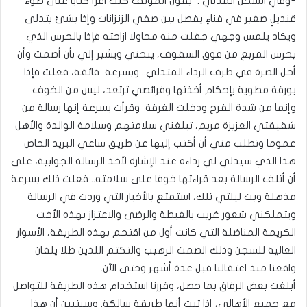
⁃وفي السجن المدني : يقول المؤلف كنت اقرأ كتاباً على ضوء
قنديلٍ صغير في فناءٍ يفصل بين صفي الزنزانات وإذا بشئ يتدلى
ويكاد يلمس وجهي جفلت منه محاولا ازاحته فإذا بالحرس الذي
يحرس المربع من فوق السقوف، ينحني ويشير إلي بأن أصمت وأن
أحل الصرة في طرف الرداء المتدلي.. وبسرعة فائقة، فعلت فإذا
بورقة مطوية بإحكام أخذتها وفرائصي ترتعد، ليس من الخوف
وإنما من شدة الفرح ودخلت الغرفة وقرأت بسرعة إنها رسالة من
شقيقتي العزيزة مريم، تبلغني سلامتهم وسلامة الوالدة والأهل
عموما وتطلب مني أن أكتب إليها عن طريق ساعي البريد الخاص
هذا الذي سيدلي لي رداءه عند الإشارة لأخذ الرسالة الجوابية، على
أن أتلف الرسالة بعد قراءتها خوفا على سلامته.. فعلت ذلك بسرعة
مذهلة وبت ليلتي تلك، استمتع بالأخبار التي وردت في الرسالة
ويتملكني شعور غريب بالغبطة والرضى والاعتزاز بهذه الأخت
الكريمة المناضلة التي كانت أول من اقتحم بهذه الطريقة، الأسوار
العالية للسجن وذلك الصمت الرهيب والتكتم اللذين ظلا يلفان
واقعنا منذ اعتقالنا قبل عدة أشهر وحتى الآن.
أبلغت بعض الرفاق بما حصل، وقررنا استخدام هذه الطريقة للتواصل
مع جميع الأهالي، إذا ثبت أنها طريقة سالكة. وسيتبين أن هذا