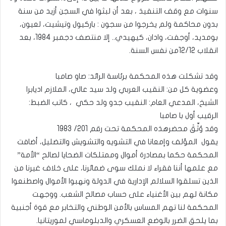
سنوات مع وقف التنفيذ ، بعد أن لبثوا في السجن أزيد من سنة
بدون محاكمة ولم يخرجوا من سجون : باركيول وتيشيت، لعيون،
بومديد، أوجفت، وادان، كيهيدي.. إلا منتصف دجمبر 1984، بعد
انقلاب 12/12من نفس السنة.
وقد تشكلت هذه المحكمة برئاسة الرائد: صاو صامبا
وعضوية كل من: النقيب العربي ولد سيد عالي، الملازم اديابرا
الشيخ، المدعي العام: النقيب جدو ولد حكي ، كاتب الضبط:
الرقيب أول با صامبا
وقد وُثِّقَ محضرهذه المحكمة تحت رقم 201/ 1983
يقول المؤلف وإمعانا في التشويه والتشويش والتضليل، أضافت
المحكمة حكما بمصادرة أموال وممتلكات الضحايا لصالح “الأمة”
مع علمها أننا فقراء لا نملك سوى ضمائرنا، على خلاف غيرنا من
الذين تسلقوا السلالم الإدارية في الدولة ونهبوا الأموال واصطنعوا
مكانة لهم بين الأغنياء على حساب مصالح الشعب. ووجهت
المحكمة لنا تهم المساس بالأمن الوطني والتخابر مع قوة أجنبية
بما يلحق الضرر بالوضع العسكري والدبلوماسي لموريتانيا.