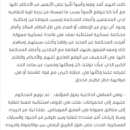
كانت التهم أشد وقعا وأسوأ تأثيرا على الأنفس من الأحكام ذاتها
مع أننا كنا نتوقع الأسوأ بسبب ما لمسناه من نزعة ثارية انتقامية
لدى المحققين وأعضاء المحكمة وبسبب قنوطنا من إمكانية
وجود أي نوع من الإنصاف أو العدل في ظل النظام السائد وأمام
محكمة عسكرية استثنائية تعقد في قاعدة عسكرية معزولة.
أفرجت المحكمة عن العديد من رفاقنا وأخلت سبيلهم وساهم
ذلك ومعه الشعور بانتهاء العلاقة مع الجلادين وأعضاء المحكمة
ذاتها، في التخفيف من الوقع الصاعق للتهم والأحكام والظلم
الكبير الذي عبأت دولتنا، كل وسائلها وشمرت عن ساعد الجد،
لفرضه علينا وكأنها في .منازلة كبرى مع قوة غاشمة أو في
مواجهة خطر عظيم محدق.
– وفي المنافي الداخلية يقول المؤلف : تم توزيع المحكوم
عليهم إلى مجموعات، نقلت في ظروف استثثانية صعبة للغاية
إلى مناطق معزولة في العمق الموريتاني.. نقلنا ليلا من اجريده،
وسط إجراءات أمن مشددة للغاية وبين طوابير من الجنود والسيارات
العسكرية، امتدت على طول الطريق الرملي بين نواكشوط واجريده.