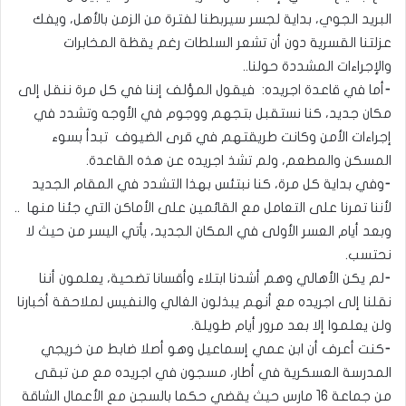
البريد الجوي، بداية لجسر سيربطنا لفترة من الزمن بالأهل، ويفك
عزلتنا القسرية دون أن تشعر السلطات رغم يقظة المخابرات
والإجراءات المشددة حولنا..
⁃أما في قاعدة اجريده: فيقول المؤلف إننا في كل مرة ننقل إلى
مكان جديد، كنا نستقبل بتجهم ووجوم في الأوجه وتشدد في
إجراءات الأمن وكانت طريقتهم في قرى الضيوف تبدأ بسوء
المسكن والمطعم، ولم تشذ اجريده عن هذه القاعدة.
⁃وفي بداية كل مرة، كنا نبتئس بهذا التشدد في المقام الجديد
لأننا تمرنا على التعامل مع القائمين على الأماكن التي جئنا منها ..
وبعد أيام العسر الأولى في المكان الجديد، يأتي اليسر من حيث لا
نحتسب.
⁃لم يكن الأهالي وهم أشدنا ابتلاء وأقسانا تضحية، يعلمون أننا
نقلنا إلى اجريده مع أنهم يبذلون الغالي والنفيس لملاحقة أخبارنا
ولن يعلموا إلا بعد مرور أيام طويلة.
⁃كنت أعرف أن ابن عمي إسماعيل وهو أصلا ضابط من خريجي
المدرسة العسكرية في أطار، مسجون في اجريده مع من تبقى
من جماعة 16 مارس حيث يقضي حكما بالسجن مع الأعمال الشاقة