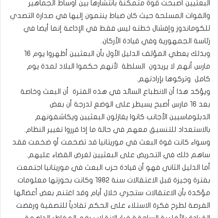
البعثيين أصبحت قوة متمكنة بانتشارها بين أوساط الجماهير
والقوات المسلحة حيث كان ضباط ينتمون إليها في صدارة التصدي
للكوماندوز وإفشال خطته ليس فقط في الإذاعة إنما أيضا في
رئاسة الجمهورية وفي قيادة الأركان.
وبذلك يعطي المؤلف الدليل الأول بأن البعثيين أظهروا يوم ١٦
مارس أنهم لا يريدون السلطة لأنهم حكموا البلاد لمدة يوم
كامل وتركوها بإرادتهم.
ويؤكد هذا أن الانطباع السائد في هذه الفترة أن البعث وخاصة
بعد ١٦ مارس أصبح يسيطر على الوضع لدرجة أن بعض
الدبلوماسيين الأجانب كانوا يغازلون البعثيين ويكاشفونهم
بالاستعداد للتنسيق معهم في حالة ما إذا قرروا تغيير النظام.
وسواء كانت قوة البعث في موريتانيا قد تضخمت أو ضخمت فقد
ساهم ذلك في التحريض على البعثيين لغرض القضاء عليهم.
أما الدليل الثاني فهو أن قيادة حزب البعث في موريتانيا اجتمعت
بفترة وجيزة قبل الاعتقالات سنة ١٩٨٢ وكانت بحوزتها معلومات
مؤكدة بأن الاعتقالات ستجري خلال أيام وقد اغتنم بعض أعضائها
الفرصة لطرح فكرة الاستلاء على الحكم تفادياً للتصفية ورفضت