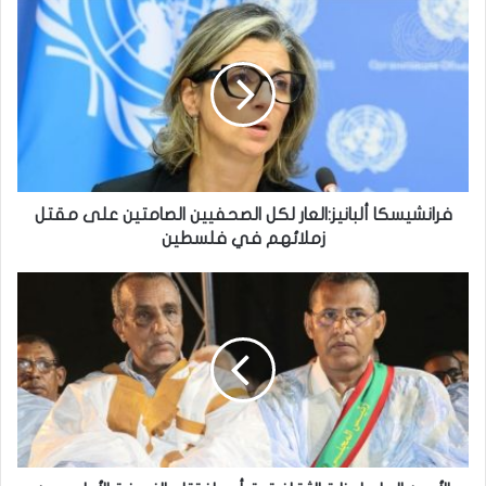
فرانشيسكا ألبانيز:العار لكل الصحفيين الصامتين على مقتل
زملائهم في فلسطين