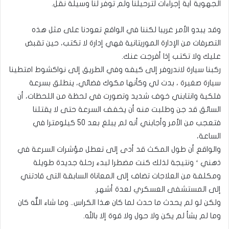
الجهوية أية إجراءات لترحيلنا ولم توفر لنا وسيلة نقل.
وقد يبدو الأمر غريبا لكننا في الواقع تعودنا على مثل هذه
التصرفات من الإدارة الموريتانية فهي إدارة لا تكتب، حين تقبض
عليك ولا تكتب إذا أفرجت عنك.
ركبنا سيارة لاندروفر إلى كيفه وفي الطريق إلى نواكشوط امتطينا
سيارة صغيرة ، بدت لي وكأنها مكوك فضائي، ينطلق بسرعة
فلكية وانتابني خوف شديد وتصورت في لحظة من اللحظات، أن
السائق قد جن وطلبت منه أن يخفف السرعة حتى لا يقتلنا
فتعجب من الأمر وأجابني أنه لم يبلغ بعد 50 كيلومترا في
الساعة،
والواقع أن طول المكث قد أدى إلى تعطل مؤشرات السرعة في
ذهني ‘ ونتيجة لذلك كنت مضطرا لبدء رحلة جديدة طويلة
ومكلفة من العلاجات تضاف إلى المعاناة السابقة التى قادتني
إلى المستشفى العسكري لعدة أشهر.
ولكن لو لم يحدث ما حدث لما كان هذا الكراس.. وما شاء اللّٰه كان
وما لم يشأ لم يكن ولا حول ولا قوة إلا بالله.