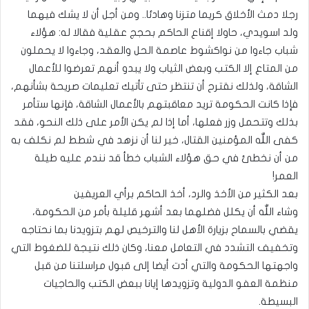
رجلا دمث الأخلاق كريما متزنا وهادئا.. ومن أجل أن لا يشك فيهما
ولد اسويدي، حاولا إقناع الحاكم بحجج عقلية فقالا له: هؤلاء
شباب جاءوا من نواكشوط عاصمة الحل والعقد، وجاءوا لا يحملون
من المتاع إلا الكتب وبعض الثياب ولا يبدو أنهم تعرضوا للأعمال
الشاقة، ولذلك نقترح أن تنتظر حتى تأتيك تعليمات صريحة بشأنهم،
فإذا كانت الحكومة تريد معاقبتهم بالأعمال الشاقة، فإنها ستأمر
بذلك وتتحمل وزر فعلها، أما إذا لم يكن الأمر على ذلك النحو، فقد
كفى اللّٰه المؤمنين القتال، خير لنا أن نزهد في شطط لم نكلف به
من أن نخطئ في حق هؤلاء الشباب خطأ قد نندم عليه طيلة
العمر!
بعد الكثير من الأخذ والرد، أخذ الحاكم برأي العريفين
وشاء اللّٰه أن يكلل فضلهما بعد أشهر قليلة بأمر من الحكومة،
يقضي بالسماح بزيارة الأهل لنا والترخيص لهم بتزويدنا بما نحتاجه
وتخفيف التشدد في التعامل معنا، وكان ذلك نتيجة للضغوط التي
واجهتها الحكومة والتي أدت أيضا إلى قبول مراسلتنا من قبل
منظمة العفو الدولية وتزويدها إيانا ببعض الكتب والحاجيات
البسيطة.