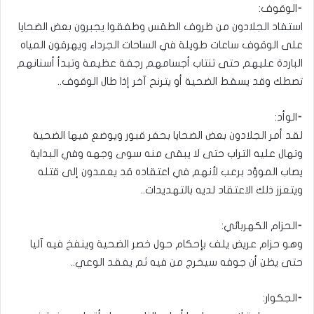
⁃الوقوف:
استفاد الجلادون من ظروف الطقس وطفقوا يجبرون بعض الضحايا
على الوقوف ساعات طويلة في الساحات الجرداء ويهرقون المياه
الباردة عليهم حتى تنتاب أجسامهم رجفة عظيمة وتبدأ أسنانهم
تصطك وقد يسقط الضحية أو يترنح آخر إذا طال الوقوف..
⁃الوأد:
لقد أمر الجلادون بعض الضحايا بحفر قبور ويوضع فيها الضحية
وتهال عليه التراب حتى لا يبقى منه سوى وجهه وفي البداية
يصاب الموؤد برعب لأنهم في اعتقاده قد يعمدون إلى قتله
ويتعزز ذلك الاعتقاد لديه بالتهديدات..
⁃الحزام الكهربائي:
وهو حزام عريض يلف بإحكام حول خصر الضحية وينفخ فيه آليا
حتى يظن أن جوفه سيخرج من فيه ثم يفقد الوعي..
⁃الجكوار: