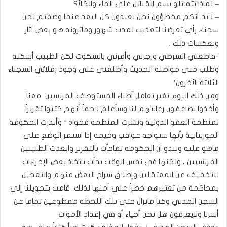
– لماذا تتقاتلو بسم القبائل على الماء والكلأ؟
– لابد أنكم مخطؤون نحن بعيدون كل البعد عنما وصفتم نحن
سجناء رأي تعرضنا لتعذيب لمدت شهور وماترونه هو بعض آثار
ونعكسات ذلك .
-قاطعني الشرطي وزجرني وأمرني بالسكوت لكن الطبيب أسكته
وطلب مني مواصلة الحديث وأطلعني على وجود زملائي السجناء
الثلاثة الأخرون’
ومن ذلك اليوم تغير تعامل أطباء المستوصف الفرنسين معنا
وأخذوا يضاعفون رعايتهم لنا وسأعلم لاحقاً أنهم كتبوا تقريراً
لمنظمة العفو الدولية ونشرت المنظمة فحواه ‘ وأنذرت الحكومة
الموريتانية بأنها ستواجه عواقب وخيمة إذا استمر الوضع على
ماهو عليه ويبدو ان الحكومة تفاجأت بالتقرير وابعدت الطبيبين
الفرنسيين ، ولكنها في نفس الوقت بدأت باتخاذ بعض الإجراءات
للتخفيف عن المعتقلين وإطلاق سراح البعض منهم والتعجيل
بمحاكمة من تعتبرهم خطراً على أمنها لذلك قامت بتحويلنا إلى
السجن المدني وكنا مانزال حتى تلك اللحظة مقطوعين تماما عن
أسرنا ولايعرفون هل نحن أحياء أو في إعداد الأموات