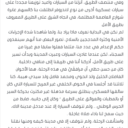
وفي منتصف الطريق، أنزلنا من السيارات واعيد توزيعنا مجددا على
سيارات عسكرية أخرى من نوع لاندروفر انطلقت بنا كالسهم عابرة
شوارع العاصمة المظلمة، في اتجاه الشرق على الطريق المعروف
بطريق الأمل.
لم نكن في البداية نعرف ماذا يراد بنا، ولما شاهدنا شدة الإجراءات
الأمنية وكثرة المدججين بالسلاح، تصور البعض منا أنهم سينفذون
حكم الإعدام في عدد منا، مثلما فعلوا سابقا مع غيرنا من
السجناء، لكن عندما غادرت السيارات وعبرت المدينة وبدأت تسير
على طريق الأمل، أدركنا أننا في طريقنا إلى منافي داخلية.
كان من حسن حظي أن مرافقَيّ في هذه الرحلة، هما الأخوان
الفاضلان الخليل ولد انحوي ومحمد فاضل ولد سيدي هيبة، كنا
ثلاثتنا قد أجلسنا في الحوض الخلفي غير المريح للسيارة التي كان
سائقها العسكري ينطلق بسرعة مذهلة غير مكترث بحركة السير
أو بالمطبات والعوائق على الطريق ‘ وكان إلى جانبه، ضابط من
الحرس الوطني .. ولم تتوقف السيارة إلا عند مدخل مدينة الاك،
حيث سمح لنا باداء صلاة عاجلة .
واستأنفت الرحلة، ولم نتوقف إلا في مدينة كيفه ومنها نقلنا