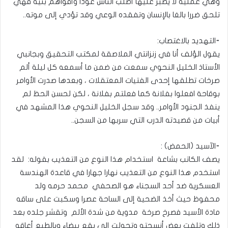
وهي عملية لا يصبر عليها أصلب الناس عودا وأقواهم بنية فهي
تلحق ضررا بالغا بالإنسان وتفقده الوعي وقد تؤدي إلى موته..
⁃التهديد بالاغتصاب:
يقول الؤلف أنا في زنزانتي الملاصقة لمكتب التحقيق وبجانبي
الأستاذ الخليل النحوي سمعت من ضمن ما أسمعه كل ليلة ألم
صرخات تطلقها إحدى الفتيات المعتقلات ، وبعدها صدرت الأوامر
بوقاحة افعلوا بفلانة كما فعلتم بفلانة ، لكن لحسن الحظ لم
ينفذ الجنود الأوامر.. وقد سجل الخليل النحوي هذا المشهد في
أبيات من قصيدته الدرب التي سربها من السجن..
⁃الآسيد (الحمض) :
يصف الكاتب بشاعة استخدام هذا النوع من التعذيب بقوله: لقد
استخدم هذا النوع من التعذيب نهارا جهارا في قاعدة الهندسة
العسكرية ضد أحد السجناء هو الصحفي محمد حرمه ولد
محفوظ حيث أخذ الضحية إلى الساحة عصرا وسكبت على ساقه
مادة الأسيد فصرخ صرخة مدوية من شدة الألم وتقشر جلده بعد
ذلك وتلفت بعض أنسجته وتحولت إلى بقع بيضاء وبالطبع أعاقه