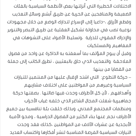
الاختلالات الخطيرة التي أنزلتها بعض الأنظمة السياسية بالفئات
الضعيفة والمنافحين عن الحرية عن طريق أبشع وسائل التعذيب
وقطع الأرزاق ،-داعيا إلى الإسراع لتدارك الوضع من خلال مجهودات
نوعية تصب في محاولة تشكيل العقلية عن طريق التبصر والتنوير
والإدراك المقوي للدراية ،وتسليط الأضواء على التشوهات في
المفاهيم والمسلكيات
وقبل أن يبوح المؤلف بما أسعفته به الذاكرة عن واحد من فصول
الملاحقة والتعذيب الذي حاق بالبعثيين ، تطرق الكاتب إلى جملة
من القضايا من بينها:
– حركة التطوع: التي اشتد الإقبال عليها من المنتمين للتيارات
السياسية وغيرهم من المواطنين على اختلاف مشاربهم
وأهدافهم ، لأن كل الأطراف وجدت فيها ضالتها . بصفتها حركة
جماهيرية شغلت المجال الشاغر الذي خلفه غياب الأحزاب
ومنظمات المجتمع المدني. وبذلك خلقت بئة تنافسية بين جميع
الأطراف نجم عنها بناء الكثير من الفصول الدراسية ، ومحو الأمية
الأبجدية عن عشرات الآلاف من المواطنين ،كذلك فقد وجدت
التيارات السياسية الفرصة المناسبة لنشر أفكارها واكتساب العديد