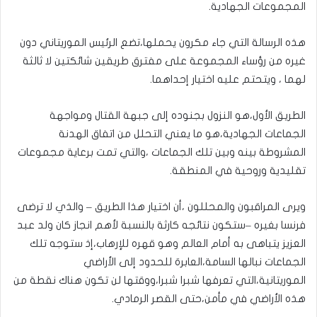
المجموعات الجهادية.
هذه الرسالة التي جاء مكرون يحملها،تضع الرئيس الموريتاني دون
غيره من رؤساء المجموعة على مفترق طريقين شائكتين لا ثالثة
لهما ، ويتحتم عليه اختيار إحداهما.
الطريق الأول،هو النزول بجنوده إلى جبهة القتال ومواجهة
الجماعات الجهادية،هو ما يعني التحلل من اتفاق الهدنة
المشروطة بينه وبين تلك الجماعات ،والتي تمت برعاية مجموعات
تقليدية وروحية في المنطقة.
ويرى المراقبون والمحللون ،أن اختيار هذا الطريق – والذي لا ترضى
فرنسا بغيره –ستكون نتائجه كارثة بالنسبة لأهم انجاز كان ولد عبد
العزيز يتباهى به أمام العالم وهو قهره للإرهاب،إذ ستوجه تلك
الجماعات نبالها السامة،العابرة للحدود إلى الأراضي
الموريتانية،التي تعرفها شبرا شبرا،ووقتها لن تكون هناك نقطة من
هذه الأراضي في مأمن،حتى القصر الرمادي.