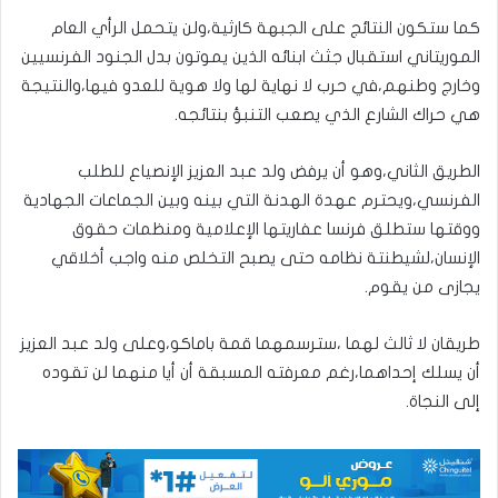
كما ستكون النتائج على الجبهة كارثية،ولن يتحمل الرأي العام
الموريتاني استقبال جثث ابنائه الذين يموتون بدل الجنود الفرنسيين
وخارج وطنهم،في حرب لا نهاية لها ولا هوية للعدو فيها،والنتيجة
هي حراك الشارع الذي يصعب التنبؤ بنتائجه.
الطريق الثاني،وهو أن يرفض ولد عبد العزيز الإنصياع للطلب
الفرنسي،ويحترم عهدة الهدنة التي بينه وبين الجماعات الجهادية
ووقتها ستطلق فرنسا عفاريتها الإعلامية ومنظمات حقوق
الإنسان،لشيطنتة نظامه حتى يصبح التخلص منه واجب أخلاقي
يجازى من يقوم.
طريقان لا ثالث لهما ،سترسمهما قمة باماكو،وعلى ولد عبد العزيز
أن يسلك إحداهما،رغم معرفته المسبقة أن أيا منهما لن تقوده
إلى النجاة.