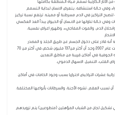
الأثار الـكارثية تسمم مـياه الـمنطقة بكاملها
اء وفي حـالة استنشاقه، يـتعرض الانسان لبداية الـتسمم
لتصبح التراكيز في الدم مسرطنة أو مميته. ترتفع نسبة تركيز
ت وفي حـالة تناولها من الانـسان أو الحيوان يبدأ العد العكسي
انحلال الدم، والموت المفاجيء، وظهور اعراض نفسية،
نتحار.
” سيء الصيت ومشكلته أنه قادر على دخول الجسم عن طريق الجلد و المصدر
الأساسي للـتسمم بـالزرنيخ كـما وردة في دراسة أجـريت عام 2007 وجد أن أكثر من137 مليون شخص في أكثر من 70
اه الجوفية في أماكن قريبة من مناطق التعدين.
راض القلب، التنميل. الاسهال الدموي.
رالية عشرات التراخيص احترازيا بسبب وجود الخامات في أماكن
أن تسبب العقم، تشوه الأجنة، والسرطانات بأنواعها المختلفة.
ي تشكيل لجان من الشباب المؤهلين (متطوعين) يتم تزويدهم