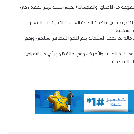
جموعة من الأصباق، والمجسات) تقيس نسبة تركز المعادن في
نتائج بجداول منظمة الصحة العالمية التي تحدد المعاير
السكنية.
ي حالة لم تحصل اسـتجابة يتم للجوأ للتظاهر السلمي ورفع
مراجعة اتفاقيات التعاون الفرنسية
الموريتانية عام 1972
مراقبة الحالات والأعراض، وفي حالة ظهور أي من الاعراض
اء المنطقة.
مراحل تطور مدينة روصو 1920-1957
مسؤولة سنغالية:لا يمكننا بناء ديمقراطية
مستدامة في ظل انتشار الفقر
بيوت الذاكرة: على موريتانيا أن تتحرّك