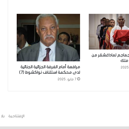
هل تغيرت نظرة العلم للدهون المشبعة
والحليب كامل الدسم؟
الإراث اللاإنساني في موريتانيا
رنسا تعيد 3جماجم لماداغشقر من
 ملك
اعتقالات على طريقة الدومينو: عناوين
مرافعة أمام الغرفة الجزائية الجنائية
سكنية تتحول إلى مصائد للجالية
لدى محكمة استئناف نواكشوط (7)
الموريتانية في ميتشيغان
7 مايو، 2025
تفاصيل اختفاء مواطن موريتاني في
آنغولا
من أرشيف التاريخ السياسي
الإفتتاحية
بلا
الموريتاني:انتخابات1951