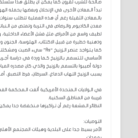
صـالحة للشرب لقرون كما يمكن أن يطلق هذا سلسلة من 
تبدأ الـمعادن الأخرى في الإنحلال وبعضها يحمله الهو
بالـمعادن الثقيلة رغم أن هذه العملية تتطلب سنوات 
معدن الكاديوم والـرصاص في الـتربة وتمتص من الـنباتا
لطيف واسع من الأمراض مثل فشل الأعضاء الداخلية، و
وذهنية خطيرة من قبيل الاكتئاب، الهلوسة، الجنون والا
كما يـتواجد عنصر الـزرنيخ “As
دولة أصيبوا بالتسمم بالزرنيخ والذي كان مصدره المي
يسبب الزرنيخ التهاب الدماغ، السرطان، فرط التصبغ، أم
في الـولايات الـمتحدة الأمريكية ألغت الـمحكمة الفد
قريبة من المناطق السكنية.
النظائر الـمشعة رغم أن تـراكيزها مـنخفضة جدا يمكن 
التوصيات:
الأمر بسيط جدا على البلدية وهيئات المجتمع الأهل
بمعدات