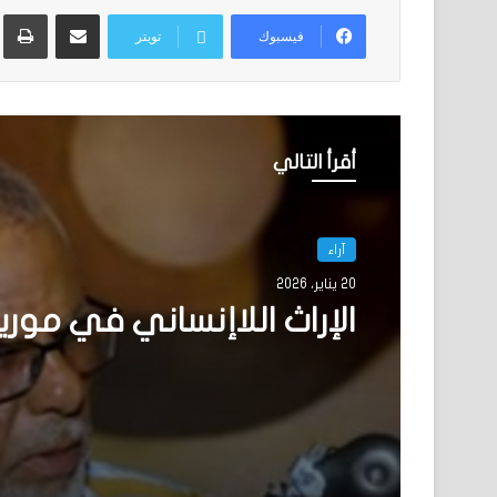
مشاركة عبر البريد
ط
فيسبوك
تويتر
أقرأ التالي
آراء
20 يناير، 2026
الإراث اللاإنساني في موريت