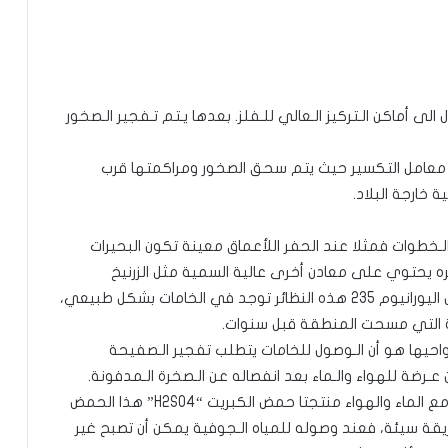
حفر للوصول الى أماكن الـتركيز الـعالي للـفلز. بعدها يـتم تـفجير الـصخور
الى معامل التكسير حيث يتم سحق الصخور ومراكمتها قرب
ة خارجة البلاد.
خطوات فمثلا عند الحفر اللأعماق معينة تكون البحيرات
 يحتوي على معادن أخرى عالية السمية مثل الزرنيخ
والرصاص والكوبالت وحتى بعض النويدات المشعة مثل اليورانيوم 235 هذه النظائر توجد في الخامات بشكل طبيعي،
نية التي مسحت المنطقة قبل سنوات.
احيها هو أن الـوصول للخامات يتطلب تفجير الـصفيحة
ن عـرضة للهواء والـماء بعد انفصاله عن الـصخرة الـمدفونة.
تـتفاعل الـمركبات الـغنية بعنصر الكبريت في الصخور مع الماء والهواء منتجتا حمض الكبريت “H2SO4” هذا الحمض
يقة سيئة، فعند وصوله للمياه الـجوفية يمكن أن تصبح غير