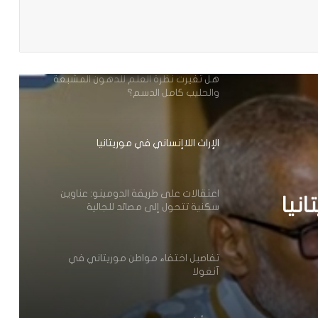
باعة
كيفه:فرع التجمع الديمقراطي
الإفريقي(RDA)
هل تغيرت نظرة العلم للدهون المشبعة
والحليب كامل الدسم؟
الإراث اللاإنساني في موريتانيا
اعتقالات على طريقة الدومينو: عناوين
انيا
سكنية تتحول إلى مصائد للجالية
الموريتانية في ميتشيغان
تفاصيل اختفاء مواطن موريتاني في
آنغولا