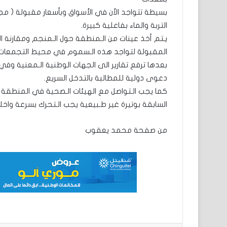
بسيطة تتواجد الأن في الأسواق وبأسعار مقبولة ( م
التربة والماء بفاعلية كبيرة.
يـتم أخذ عينات من الـمنطقة حول الـمنجم ومقارنة ال
المقبولة لتواجد هذه الـسموم في محيط التجمعات 
بعدها ترفع تقارير الى الجهات الوطنية الـمعنية وف
دعوى دولية للمطالبة بالتدخل السريع.
كما يجب الـتواصل مع الهيئات الـصحية في المنطقة و
السابقة بوتيرة غير طـبيعية يجب الـتحرك بسرعة واخل
من صفحة محمد يعقوب