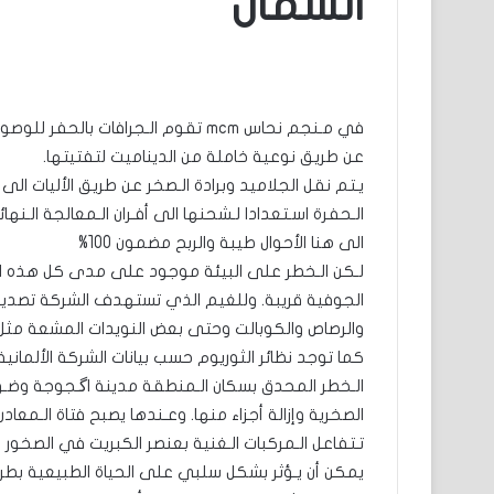
الشمال
في مـنجم نحاس mcm تقوم الـجرافات بال
عن طريق نوعية خاملة من الديناميت لتفتيتها.
يـتم نقل الجلاميد وبرادة الـصخر عن طريق الأليات 
الـحفرة اسـتعدادا لـشحنها الى أفـران الـمعالجة الـنهائي
الى هنا الأحوال طيبة والربح مضمون 100%
لـكن الـخطر على البيئة موجود على مدى كل هذه الـ
الجوفية قريبة. وللغيم الذي تستهدف الشركة تصديره
كما توجد نظائر الثوريوم حسب بيانات الشركة الألما
الـخطر المحدق بسكان الـمنطقة مدينة اگـجوجة وضـو
الصخرية وإزالة أجزاء منها. وعـندها يصبح فتاة الـمعاد
يمكن أن يـؤثر بشكل سلبي على الحياة الطبيعية بطر