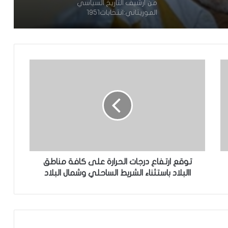
من أرشيف التاريخ السياسي
الموريتاني:انتخابات1951
مراجعة اتفاقيات التعاون الفرنسية
الموريتانية عام 1972
مراحل تطور مدينة روصو 1920-1957
مسؤولة سنغالية:لا يمكننا بناء ديمقراطية
مستدامة في ظل انتشار الفقر
توقع ارتفاع درجات الحرارة على كافة مناطق
االبلاد باستثناء الشريط الساحلي وشمال البلاد
بيوت الذاكرة: على موريتانيا أن تتحرّك
كيفه:فرع التجمع الديمقراطي
الإفريقي(RDA)