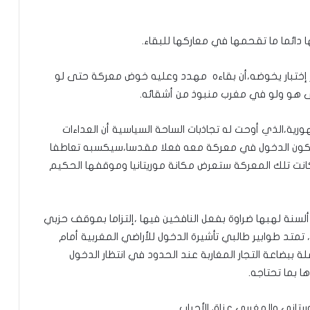
 دائما ما تقحمها في معاركها للبقاء.
خر إختبار يخوضه،أن بقاءه مهدد وعليه خوض معركة حتى لو
 هو ولو في مغرب منبوذ من أشقائه.
ورية،الذي أوحت له تجاذبات الساحة السياسية أن العداءات
،سيكون الدخول في معركة معه فعلا مقدسا،سيكسبه تعاطفا
نت تلك المعركة ستعرض مكانة موريتانيا وموقفها الحكيم
ألسنة لهبها ضراوة بفعل النافخين فيها ،إلتزاما بموقف حزبي
ها، تمتد طوابير طالبي تأشيرة الدخول للأراضي المغربية أمام
لقد اختار جلالة الملك محمد6 اغتيال
الصداقة بدل أن يكون ضحيتها
ببضاعة التجار المغاربة عند الحدود في انتظار الدخول
ا بما تحتاجه.
هل سيقرأ ماكرون رسالة غزواني..؟
ريتاني والمغربي عناق الأحباب.