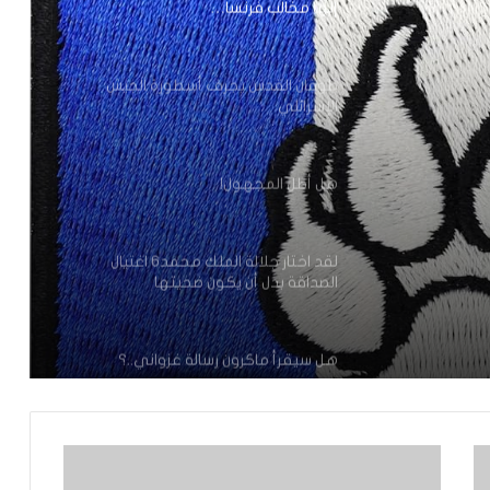
إنها مخالب فرنسا…
طوفان القدس يجرف أسطورة الجيش
الإسرائلي
هل أطل المجهول!
لقد اختار جلالة الملك محمد6 اغتيال
الصداقة بدل أن يكون ضحيتها
هل سيقرأ ماكرون رسالة غزواني..؟
السٌم في الكأس