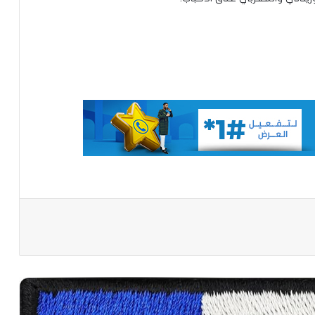
السٌم في الكأس
نحن والمغرب وأزمة الخليج
رسائل الرصاص والدولة
هل سيصحح غزواني خطأ ولد الطايع ويعود
بموريتانيا إلى CEDEAO
باعة
وزير الشؤون الإقتصادية والتنمية يستقبل
بعثة من الرابطة الإفريقية لوكالات تنفيذ
الأشغال ذات النفع العام