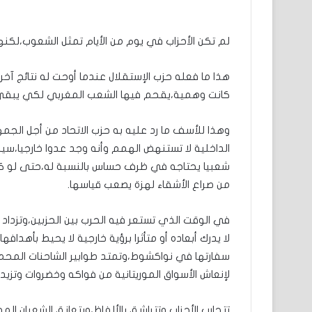
لم تكن الأحزاب في يوم من الأيام تمثل الشعوب،لكنها
هذا ما فعله حزب الإستقلال عندما أوحت له نتائج آ
كانت وهمية،يقحم فيها الشعب المغربي لكي يبقى
وهذا للأسف ما رد عليه به حزب الاتحاد من أجل الجمه
الداخلية لا تستنهض الهمم وأنه وجد عدوا خارجيا
شعبيا يحتاجه في ظرف حساس بالنسبة له،حتى لو كا
من صراع الأشقاء لهزة يصعب قياسها.
في الوقت الذي تستعر فيه الحرب بين الحزبين،وتزداد 
لا يدرك أبعاده أو متأثرا برؤية خارجية لا يحيط بأهداف
سفارتها في نواكشوط،وتمتد طوابير الشاحنات المحملة 
لإنعاش الأسواق الموريتانية من فواكه وخضروات وتزيده
تتحارب الأحزاب وتتراشق بالألفاظ،ويتعانق الشعبان المو